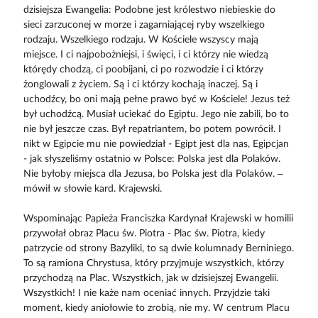
dzisiejsza Ewangelia: Podobne jest królestwo niebieskie do
sieci zarzuconej w morze i zagarniającej ryby wszelkiego
rodzaju. Wszelkiego rodzaju. W Kościele wszyscy mają
miejsce. I ci najpobożniejsi, i święci, i ci którzy nie wiedzą
którędy chodzą, ci poobijani, ci po rozwodzie i ci którzy
żonglowali z życiem. Są i ci którzy kochają inaczej. Są i
uchodźcy, bo oni mają pełne prawo być w Kościele! Jezus też
był uchodźcą. Musiał uciekać do Egiptu. Jego nie zabili, bo to
nie był jeszcze czas. Był repatriantem, bo potem powrócił. I
nikt w Egipcie mu nie powiedział - Egipt jest dla nas, Egipcjan
- jak słyszeliśmy ostatnio w Polsce: Polska jest dla Polaków.
Nie byłoby miejsca dla Jezusa, bo Polska jest dla Polaków. –
mówił w słowie kard. Krajewski.
Wspominając Papieża Franciszka Kardynał Krajewski w homilii
przywołał obraz Placu św. Piotra - Plac św. Piotra, kiedy
patrzycie od strony Bazyliki, to są dwie kolumnady Berniniego.
To są ramiona Chrystusa, który przyjmuje wszystkich, którzy
przychodzą na Plac. Wszystkich, jak w dzisiejszej Ewangelii.
Wszystkich! I nie każe nam oceniać innych. Przyjdzie taki
moment, kiedy aniołowie to zrobią, nie my. W centrum Placu