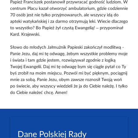
Papież Franciszek postanowił przywracać godność ludziom. W
centrum Placu kazał otworzyć ambulatorium, gdzie codziennie
70 osób jest nie tylko przyjmowanych, ale wszyscy idą do
apteki watykańskiej i za darmo otrzymują leki. Wiecie dlaczego
to wszystko? Bo Papież żył czystą Ewangelią! – przypominał
Kard. Krajewski.
Słowo do młodych Jałmużnik Papieski zakończył modlitwą -
Panie Jezu, daj mi tę odwagę, żebym wszystkie problemy moje
i świata i tam gdzie jestem, rozwiązywał zgodnie z logiką
Twojej Ewangelii. Daj mi tę odwagę bym się ciągle pytał co Ty
byś zrobił na moim miejscu. Pozwól mi być pięknym, pociągnij
mnie za sobą. Panie Jezu, obym zawsze roznosił Twoją woń
po świecie, aby wszyscy wiedzieli że ja do Ciebie należę. I tylko
do Ciebie należeć chcę. Amen!
Dane Polskiej Rady