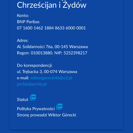
Chrześcijan i Żydów
Konto:
BNP Paribas
07 1600 1462 1884 8633 6000 0001
Adres:
Al. Solidarności 76a, 00-145 Warszawa
Regon: 010013880. NIP: 5252398217
Do korespondencji:
ul. Trębacka 3, 00-074 Warszawa
e-mail:
wiktorgorecki46@o2.pl
prchiz@prchiz.pl
picture_as_pdf
Statut
picture_as_pdf
Polityka Prywatności
Stronę prowadzi Wiktor Górecki