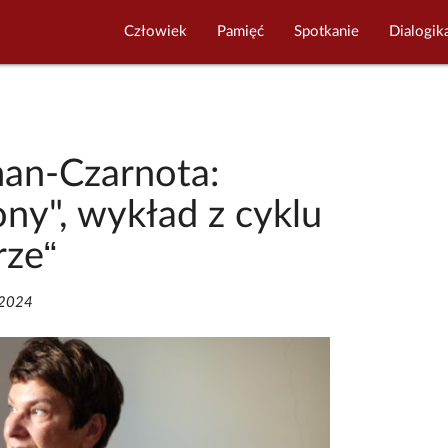
Człowiek
Pamięć
Spotkanie
Dialogik
man-Czarnota:
ny", wykład z cyklu
rze“
/2024