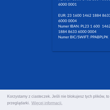
6000 0001
EUR: 23 1600 1462 1884 863
6000 0004
Numer IBAN: PL23 1 600 146
1884 8633 6000 0004
Numer BIC/SWIFT: PPABPLPK
Korzystamy z ciasteczek. Jeśli nie blokujesz tych plików,
przeglądarki.
Więcej informacji.
Copyright ©
Polska Rada Chrześcijan