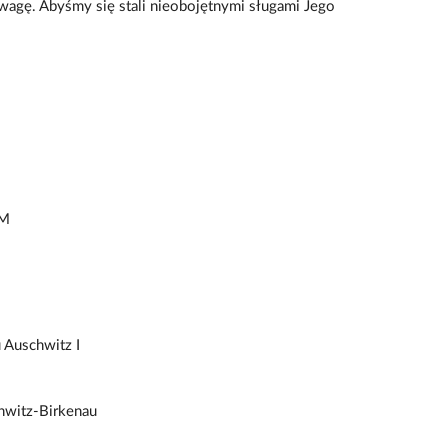
dwagę. Abyśmy się stali nieobojętnymi sługami Jego
iM
 Auschwitz I
hwitz-Birkenau