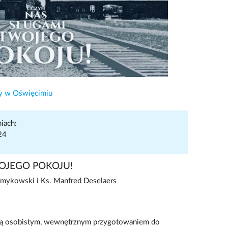
wy w Oświęcimiu
iach:
24
OJEGO POKOJU!
amykowski i Ks. Manfred Deselaers
są osobistym, wewnętrznym przygotowaniem do