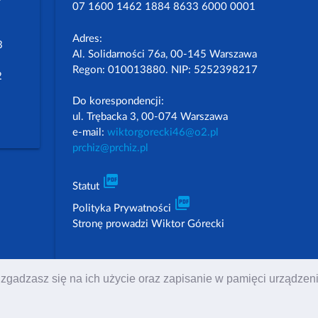
07 1600 1462 1884 8633 6000 0001
Adres:
3
Al. Solidarności 76a, 00-145 Warszawa
Regon: 010013880. NIP: 5252398217
2
Do korespondencji:
ul. Trębacka 3, 00-074 Warszawa
e-mail:
wiktorgorecki46@o2.pl
prchiz@prchiz.pl
picture_as_pdf
Statut
picture_as_pdf
Polityka Prywatności
Stronę prowadzi Wiktor Górecki
 to zgadzasz się na ich użycie oraz zapisanie w pamięci urządz
 i Żydów