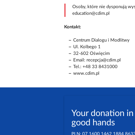
Osoby, które nie dysponują wys
education@cdim.pl
Kontakt:
Centrum Dialogu i Modlitwy
Ul. Kolbego 1
32-602 Oświęcim
Email: recepcja@cdim.pl
Tel.: +48 33 8431000
www.cdim.pl
Your donation in
good hands
PLN: 07 1600 1462 1884 863