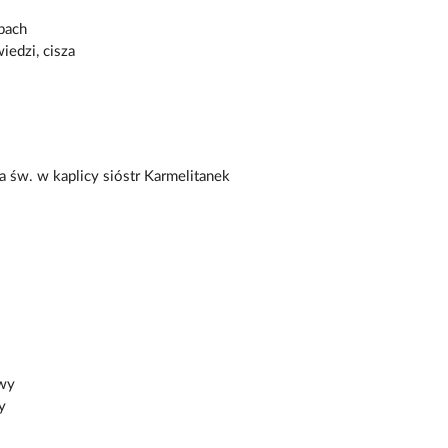
pach
iedzi, cisza
 św. w kaplicy sióstr Karmelitanek
owy
y