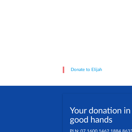
Donate to Elijah
Your donation in
good hands
PLN: 07 1600 1462 1884 863