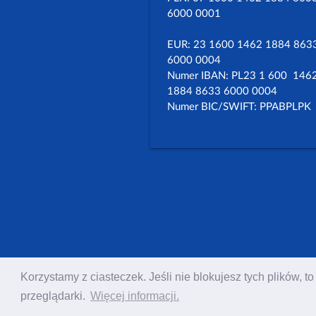
6000 0001
EUR: 23 1600 1462 1884 863
6000 0004
Numer IBAN: PL23 1 600 146
1884 8633 6000 0004
Numer BIC/SWIFT: PPABPLPK
Korzystamy z ciasteczek. Jeśli nie blokujesz tych plików,
przeglądarki.
Więcej informacji.
Copyright ©
Polska Rada Chrześcijan