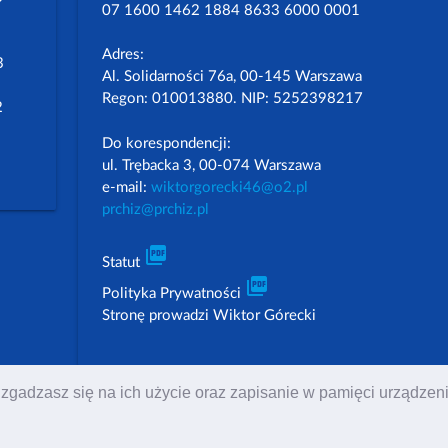
07 1600 1462 1884 8633 6000 0001
Adres:
3
Al. Solidarności 76a, 00-145 Warszawa
Regon: 010013880. NIP: 5252398217
2
Do korespondencji:
ul. Trębacka 3, 00-074 Warszawa
e-mail:
wiktorgorecki46@o2.pl
prchiz@prchiz.pl
picture_as_pdf
Statut
picture_as_pdf
Polityka Prywatności
Stronę prowadzi Wiktor Górecki
 to zgadzasz się na ich użycie oraz zapisanie w pamięci urządz
 i Żydów