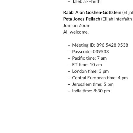
Taleb al-Harithi
Rabbi Alon Goshen-Gottstein
(Elija
Peta Jones Pellach
(Elijah Interfaith 
Join on Zoom
All welcome.
Meeting ID: 896 5428 9538
Passcode: 039533
Pacific time: 7 am
ET time: 10 am
London time: 3 pm
Central European time: 4 pm
Jerusalem time: 5 pm
India time: 8:30 pm