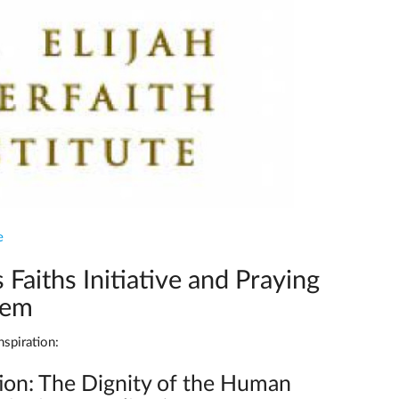
e
Faiths Initiative and Praying
lem
nspiration:
tion: The Dignity of the Human