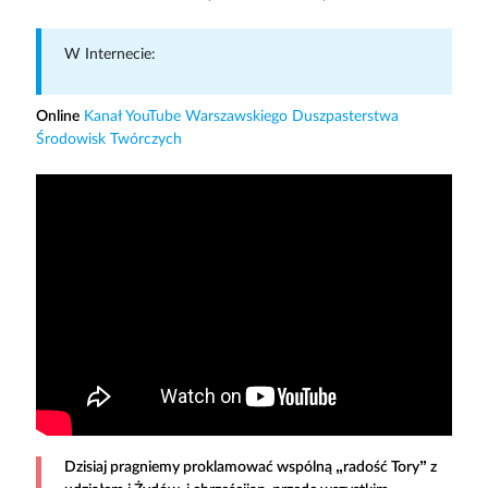
W Internecie:
Online
Kanał YouTube Warszawskiego Duszpasterstwa
Środowisk Twórczych
Dzisiaj pragniemy proklamować wspólną „radość Tory” z