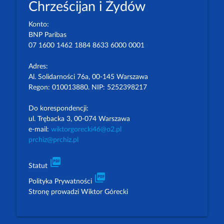
Chrześcijan i Żydów
Konto:
BNP Paribas
07 1600 1462 1884 8633 6000 0001
Adres:
Al. Solidarności 76a, 00-145 Warszawa
Regon: 010013880. NIP: 5252398217
Do korespondencji:
ul. Trębacka 3, 00-074 Warszawa
e-mail:
wiktorgorecki46@o2.pl
prchiz@prchiz.pl
picture_as_pdf
Statut
picture_as_pdf
Polityka Prywatności
Stronę prowadzi Wiktor Górecki