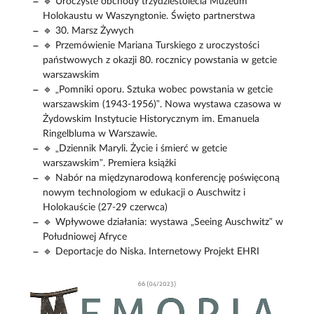
🔹 Uroczyste obchody trzydziestolecia Muzeum
Holokaustu w Waszyngtonie. Święto partnerstwa
🔹 30. Marsz Żywych
🔹 Przemówienie Mariana Turskiego z uroczystości
państwowych z okazji 80. rocznicy powstania w getcie
warszawskim
🔹 „Pomniki oporu. Sztuka wobec powstania w getcie
warszawskim (1943-1956)”. Nowa wystawa czasowa w
Żydowskim Instytucie Historycznym im. Emanuela
Ringelbluma w Warszawie.
🔹 „Dziennik Maryli. Życie i śmierć w getcie
warszawskim”. Premiera książki
🔹 Nabór na międzynarodową konferencję poświęconą
nowym technologiom w edukacji o Auschwitz i
Holokauście (27-29 czerwca)
🔹 Wpływowe działania: wystawa „Seeing Auschwitz” w
Południowej Afryce
🔹 Deportacje do Niska. Internetowy Projekt EHRI