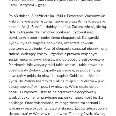
Kamil Baczyński – ginęli…
Po 63 dniach, 3 października 1944 r. Powstanie Warszawskie
– zbrojne wystąpienie zorganizowane przez Armię Krajową w
ramach Akcji „Burza” – dobiegło końca. Zakończyło się klęską.
Była to tragedia dla narodów polskiego i żydowskiego,
stawiających opór niemieckiemu okupantowi. Dla garstki
Żydów była to tragedia podwójna, oznaczała bowiem
powtórne zagrożenie. Powrót okupanta oznaczał nieuniknioną
śmierć. Walczący Polacy – zgodnie z prawem wojennym –
zostali jeńcami, cywili skierowano do obozu przejściowego w
Piotrkowie. Nie wszyscy mieli takie szanse – takie prawa nie
obejmowały Żydów: „Zapadły już decyzje, że poddamy się i
powstańcy pójdą do niewoli – napisał Goldstein – Ale nie
Żydzi. Bo Żydów Niemcy zabijali na miejscu”. Nieliczni – jako
polscy powstańcy – poszli w niewolę. Wielu udało się do
obozu. O wyborze i szansie na przetrwanie decydowały
wygląd, dokumenty, przybrane nazwisko i znajomość języka
polskiego. Oraz świadomość, że mogą zostać rozpoznani i
wydani w ręce okupanta. Stąd większość Żydów zdecydowała
się pozostać w Warszawie – „powrócić” do kryjówek, piwnic,