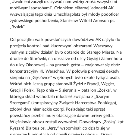
„Uwolnieni zaczęli okazywać nam wdzięczność wszystkimi
możliwymi sposobami”. Członkiem elitarnej jednostki AK
wyzwalającej tego dnia Umschlagplatz był młody podoficer
żydowskiego pochodzenia, Stanisław Witold Aronson ps.
„Rysiek”.
Od początku walk powstańczych dowództwo AK dążyło do
przejęcia kontroli nad kluczowymi obszarami Warszawy.
Jednym z celów działań było dotarcie do Starego Miasta. Na
drodze do Starówki, na obszarze od ulicy Gęsiej i Zamenhofa
do ulicy Okopowej – na gruzach getta – znajdował się obóz
koncentracyjny KL Warschau. W połowie pierwszej dekady
sierpnia na „Gęsiówce” więzionych było około tysiąca osób.
Wśród nich liczną grupę stanowili Żydzi z Francji, Węgier,
Grecji i Polski. Tego dnia – 5 sierpnia – batalion „Zośka”, w
którego skład wchodziła młodzież związana z „Szarymi
Szeregami” (konspiracyjny Związek Harcerstwa Polskiego),
zdobył dwa niemieckie czołgi. Posiadając taki sprzęt
powstańcy przebili mury otaczające dawne tereny getta.
Więźniowie obozu zostali wyzwoleni. Dowodzący „Zośką” kpt.
Ryszard Białous ps. „Jerzy” wspominał, co działo się w
pierwszych minutach od chwili przejęcia obozu: „Drzwi