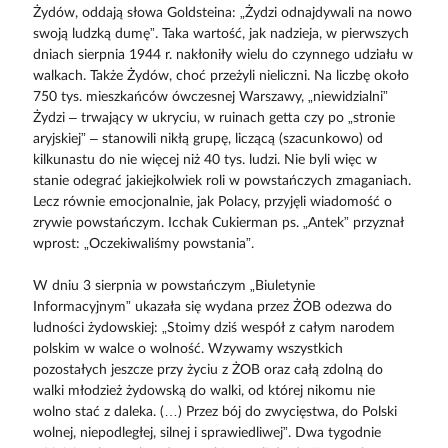
Żydów, oddają słowa Goldsteina: „Żydzi odnajdywali na nowo
swoją ludzką dumę”. Taka wartość, jak nadzieja, w pierwszych
dniach sierpnia 1944 r. nakłoniły wielu do czynnego udziału w
walkach. Także Żydów, choć przeżyli nieliczni. Na liczbę około
750 tys. mieszkańców ówczesnej Warszawy, „niewidzialni”
Żydzi – trwający w ukryciu, w ruinach getta czy po „stronie
aryjskiej” – stanowili nikłą grupę, liczącą (szacunkowo) od
kilkunastu do nie więcej niż 40 tys. ludzi. Nie byli więc w
stanie odegrać jakiejkolwiek roli w powstańczych zmaganiach.
Lecz równie emocjonalnie, jak Polacy, przyjęli wiadomość o
zrywie powstańczym. Icchak Cukierman ps. „Antek” przyznał
wprost: „Oczekiwaliśmy powstania”.
W dniu 3 sierpnia w powstańczym „Biuletynie
Informacyjnym” ukazała się wydana przez ŻOB odezwa do
ludności żydowskiej: „Stoimy dziś wespół z całym narodem
polskim w walce o wolność. Wzywamy wszystkich
pozostałych jeszcze przy życiu z ŻOB oraz całą zdolną do
walki młodzież żydowską do walki, od której nikomu nie
wolno stać z daleka. (…) Przez bój do zwycięstwa, do Polski
wolnej, niepodległej, silnej i sprawiedliwej”. Dwa tygodnie