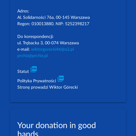
Adres:
Al. Solidarności 76a, 00-145 Warszawa
Regon: 010013880. NIP: 5252398217
Do korespondencji:
ul. Trębacka 3, 00-074 Warszawa
e-mail:
wiktorgorecki46@o2.pl
prchiz@prchiz.pl
picture_as_pdf
Statut
picture_as_pdf
Polityka Prywatności
Stronę prowadzi Wiktor Górecki
Your donation in good
hands