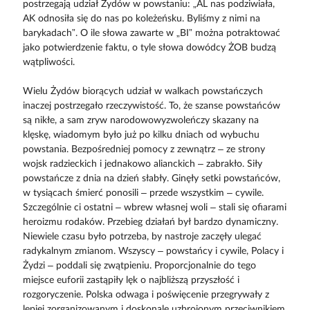
postrzegają udział Żydów w powstaniu: „AL nas podziwiała,
AK odnosiła się do nas po koleżeńsku. Byliśmy z nimi na
barykadach”. O ile słowa zawarte w „BI” można potraktować
jako potwierdzenie faktu, o tyle słowa dowódcy ŻOB budzą
wątpliwości.
Wielu Żydów biorących udział w walkach powstańczych
inaczej postrzegało rzeczywistość. To, że szanse powstańców
są nikłe, a sam zryw narodowowyzwoleńczy skazany na
klęskę, wiadomym było już po kilku dniach od wybuchu
powstania. Bezpośredniej pomocy z zewnątrz – ze strony
wojsk radzieckich i jednakowo alianckich – zabrakło. Siły
powstańcze z dnia na dzień słabły. Ginęły setki powstańców,
w tysiącach śmierć ponosili – przede wszystkim – cywile.
Szczególnie ci ostatni – wbrew własnej woli – stali się ofiarami
heroizmu rodaków. Przebieg działań był bardzo dynamiczny.
Niewiele czasu było potrzeba, by nastroje zaczęły ulegać
radykalnym zmianom. Wszyscy – powstańcy i cywile, Polacy i
Żydzi – poddali się zwątpieniu. Proporcjonalnie do tego
miejsce euforii zastąpiły lęk o najbliższą przyszłość i
rozgoryczenie. Polska odwaga i poświęcenie przegrywały z
lepiej zorganizowanym i doskonale uzbrojonym przeciwnikiem.