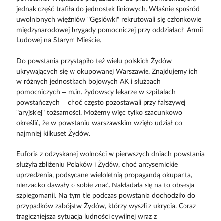
jednak część trafiła do jednostek liniowych. Właśnie spośród
uwolnionych więźniów "Gęsiówki" rekrutowali się członkowie
międzynarodowej brygady pomocniczej przy oddziałach Armii
Ludowej na Starym Mieście.
Do powstania przystąpiło też wielu polskich Żydów
ukrywających się w okupowanej Warszawie. Znajdujemy ich
w różnych jednostkach bojowych AK i służbach
pomocniczych – m.in. żydowscy lekarze w szpitalach
powstańczych – choć często pozostawali przy fałszywej
"aryjskiej" tożsamości. Możemy więc tylko szacunkowo
określić, że w powstaniu warszawskim wzięło udział co
najmniej kilkuset Żydów.
Euforia z odzyskanej wolności w pierwszych dniach powstania
służyła zbliżeniu Polaków i Żydów, choć antysemickie
uprzedzenia, podsycane wieloletnią propagandą okupanta,
nierzadko dawały o sobie znać. Nakładała się na to obsesja
szpiegomanii. Na tym tle podczas powstania dochodziło do
przypadków zabójstw Żydów, którzy wyszli z ukrycia. Coraz
tragiczniejsza sytuacja ludności cywilnej wraz z