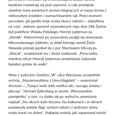
baraków rozwierają się pod naporem, a całe przedpole
zapełnia masa pasiastych postaci biegnących w naszą stronę z
niebywałym krzykiem i wymachiwaniem rąk. Przez moment
poczułem, jak gardło moje ściska skurcz radości – zdążyliśmy
na czas”. Jednym spośród wyzwolonych tego dnia 348 Żydów
był podoficer Wojska Polskiego, Henryk Lederman ps.
„Heniek”. Natychmiast po wyzwoleniu podjął się stworzenia
kilkuosobowego oddziału, w skład którego weszli Żydzi.
Niewiele później spotkał się z por. Wacławem Micutą ps.
„Wacek”, zasalutował mu i złożył meldunek: „Poruczniku,
młodszy oficer Henryk Lederman przedstawia żydowski
batalion gotów do walki”.
Wraz z wybiciem Godziny „W” ulice Warszawy przepełniła
euforia. „Maszerowaliśmy z Umschlagplatz” – wspominał
Aronson – „Tysiące ludzi stały wzdłuż ulic, rzucając kwiaty i
płacząc”. Michael Zylberberg w swoim „Warszawskim
pamiętniku” o tym, co działo się po wybuchu powstania
napisał: „Na ulicach było tłoczno. Na balkonach i w oknach
powiewały polskie flagi, symbol radości z wolności, która
miała trwać na dobre”. Najlepiej nastrój, jaki zapanował wśród