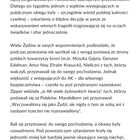
Dlatego po tygodniu jednym z wątków występujących w
publicznym obiegu były – szczególnie wśród polskiej ludności
cywilnej – oskarżenia o błędne decyzje w parze ze
wskazywaniem winnych tragedii rozgrywającej się na oczach
świadków i ofiar jednocześnie.
Wielu Żydów w swych wspomnieniach podkreślało, że
podczas powstania nie spotkali się z wrogą postawą ze strony
polskich towarzyszy broni (m.in. Moszka Gajsta, Gerszon
Edelman, Artur Ney, Efraim Krasucki). Nieliczni z tych, którzy
walczyli, przyznawali się do swego pochodzenia. Jednak
większość z wstępujących do AK – dla własnego
bezpieczeństwa – czyniła to pod przybranymi nazwiskami.
Zipper widziała „w AK wiele żydowskich twarzy” tych, którzy
podawali się za Polaków. Mandelkern zaś przyznawał:
„Wyczuwaliśmy się jako Żydzi, ale nigdy o tym ze sobą ani z
osobami trzecimi nie rozmawialiśmy”.
Bali się przyznawać do swego pochodzenia, a obawy były
uzasadnione. Pod powstańczym sztandarem kryły się
jednostki mniej lub bardziej jawnie okazujące swoją niechęć,