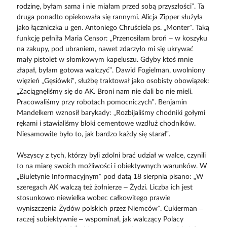
rodzinę, byłam sama i nie miałam przed sobą przyszłości”. Ta
druga ponadto opiekowała się rannymi. Alicja Zipper służyła
jako łączniczka u gen. Antoniego Chruściela ps. „Monter”. Taką
funkcję pełniła Maria Censor: „Przenosiłam broń – w koszyku
na zakupy, pod ubraniem, nawet zdarzyło mi się ukrywać
mały pistolet w słomkowym kapeluszu. Gdyby ktoś mnie
złapał, byłam gotowa walczyć”. Dawid Fogielman, uwolniony
więzień „Gęsiówki”, służbę traktował jako osobisty obowiązek:
„Zaciągnęliśmy się do AK. Broni nam nie dali bo nie mieli.
Pracowaliśmy przy robotach pomocniczych”. Benjamin
Mandelkern wznosił barykady: „Rozbijaliśmy chodniki gołymi
rękami i stawialiśmy bloki cementowe wzdłuż chodników.
Niesamowite było to, jak bardzo każdy się starał”.
Wszyscy z tych, którzy byli zdolni brać udział w walce, czynili
to na miarę swoich możliwości i obiektywnych warunków. W
„Biuletynie Informacyjnym” pod datą 18 sierpnia pisano: „W
szeregach AK walczą też żołnierze – Żydzi. Liczba ich jest
stosunkowo niewielka wobec całkowitego prawie
wyniszczenia Żydów polskich przez Niemców”. Cukierman –
raczej subiektywnie – wspominał, jak walczący Polacy