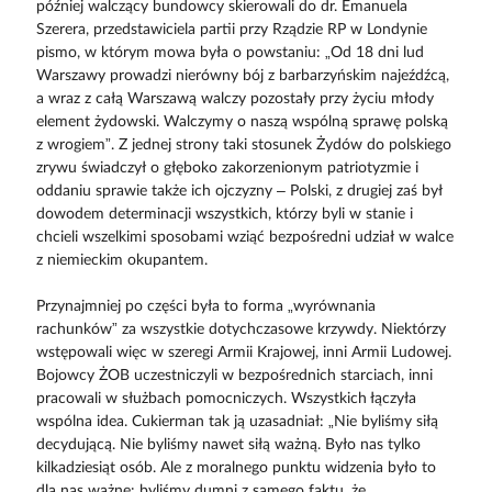
później walczący bundowcy skierowali do dr. Emanuela
Szerera, przedstawiciela partii przy Rządzie RP w Londynie
pismo, w którym mowa była o powstaniu: „Od 18 dni lud
Warszawy prowadzi nierówny bój z barbarzyńskim najeźdźcą,
a wraz z całą Warszawą walczy pozostały przy życiu młody
element żydowski. Walczymy o naszą wspólną sprawę polską
z wrogiem”. Z jednej strony taki stosunek Żydów do polskiego
zrywu świadczył o głęboko zakorzenionym patriotyzmie i
oddaniu sprawie także ich ojczyzny – Polski, z drugiej zaś był
dowodem determinacji wszystkich, którzy byli w stanie i
chcieli wszelkimi sposobami wziąć bezpośredni udział w walce
z niemieckim okupantem.
Przynajmniej po części była to forma „wyrównania
rachunków” za wszystkie dotychczasowe krzywdy. Niektórzy
wstępowali więc w szeregi Armii Krajowej, inni Armii Ludowej.
Bojowcy ŻOB uczestniczyli w bezpośrednich starciach, inni
pracowali w służbach pomocniczych. Wszystkich łączyła
wspólna idea. Cukierman tak ją uzasadniał: „Nie byliśmy siłą
decydującą. Nie byliśmy nawet siłą ważną. Było nas tylko
kilkadziesiąt osób. Ale z moralnego punktu widzenia było to
dla nas ważne: byliśmy dumni z samego faktu, że