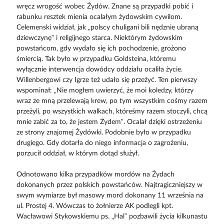
wręcz wrogość wobec Żydów. Znane są przypadki pobić i
rabunku resztek mienia ocalałym żydowskim cywilom.
Celemenski widział, jak „polscy chuligani bili nędznie ubraną
dziewczynę” i religijnego starca. Niektórym żydowskim
powstańcom, gdy wydało się ich pochodzenie, grożono
śmiercią. Tak było w przypadku Goldsteina, któremu
wyłącznie interwencja dowódcy oddziału ocaliła życie.
Willenbergowi czy Igrze też udało się przeżyć. Ten pierwszy
wspominał: „Nie mogłem uwierzyć, że moi koledzy, którzy
wraz ze mną przelewają krew, po tym wszystkim cośmy razem
przeżyli, po wszystkich walkach, któreśmy razem stoczyli, chcą
mnie zabić za to, że jestem Żydem”. Ocalał dzięki ostrzeżeniu
ze strony znajomej Żydówki. Podobnie było w przypadku
drugiego. Gdy dotarła do niego informacja o zagrożeniu,
porzucił oddział, w którym dotąd służył.
Odnotowano kilka przypadków mordów na Żydach
dokonanych przez polskich powstańców. Najtragiczniejszy w
swym wymiarze był masowy mord dokonany 11 września na
ul. Prostej 4. Wówczas to żołnierze AK podlegli kpt.
Wacławowi Stykowskiemu ps. „Hal” pozbawili życia kilkunastu