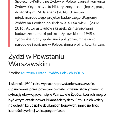
Społeczno-Kulturalne Żydów w Polsce. Laureat konkursu
Żydowskiego Instytutu Historycznego na najlepszą pracę
doktorską im. M.Bałabana (2014). Uczestnik
międzynarodowego projektu badawczego „Pogromy
Żydów na ziemiach polskich w XIX i XX wieku” (2013-
2016). Autor artykułów i książek. Zainteresowania
badawcze: stosunki polsko – żydowskie po 1945 r.,
żydowskie ruchy społeczne i polityczne, mniejszości
narodowe i etniczne w Polsce, zimna wojna, totalitaryzm.
Żydzi w Powstaniu
Warszawskim
Źródło:
Muzeum Historii Żydów Polskich POLIN
1 sierpnia 1944 roku wybuchło powstanie warszawskie.
Opanowanie przez powstańców kilku dzielnic stolicy zmieniło
sytuację ukrywających się w Warszawie Żydów, których mogło
być w tym czasie nawet kilkanaście tysięcy. Setki z nich wzięły
na ochotnika udział w działaniach bojowych, inni dzielili los
ludności cywilnej walczącego miasta.