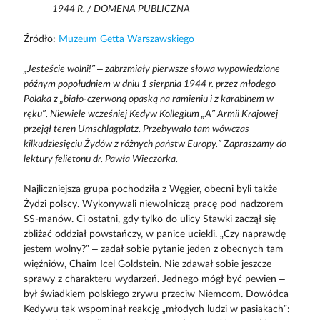
1944 R. / DOMENA PUBLICZNA
Źródło:
Muzeum Getta Warszawskiego
„Jesteście wolni!” – zabrzmiały pierwsze słowa wypowiedziane
późnym popołudniem w dniu 1 sierpnia 1944 r. przez młodego
Polaka z „biało-czerwoną opaską na ramieniu i z karabinem w
ręku”. Niewiele wcześniej Kedyw Kollegium „A” Armii Krajowej
przejął teren Umschlagplatz. Przebywało tam wówczas
kilkudziesięciu Żydów z różnych państw Europy.” Zapraszamy do
lektury felietonu dr. Pawła Wieczorka.
Najliczniejsza grupa pochodziła z Węgier, obecni byli także
Żydzi polscy. Wykonywali niewolniczą pracę pod nadzorem
SS-manów. Ci ostatni, gdy tylko do ulicy Stawki zaczął się
zbliżać oddział powstańczy, w panice uciekli. „Czy naprawdę
jestem wolny?” – zadał sobie pytanie jeden z obecnych tam
więźniów, Chaim Icel Goldstein. Nie zdawał sobie jeszcze
sprawy z charakteru wydarzeń. Jednego mógł być pewien –
był świadkiem polskiego zrywu przeciw Niemcom. Dowódca
Kedywu tak wspominał reakcję „młodych ludzi w pasiakach”: