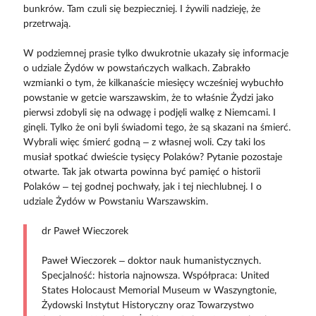
bunkrów. Tam czuli się bezpieczniej. I żywili nadzieję, że
przetrwają.
W podziemnej prasie tylko dwukrotnie ukazały się informacje
o udziale Żydów w powstańczych walkach. Zabrakło
wzmianki o tym, że kilkanaście miesięcy wcześniej wybuchło
powstanie w getcie warszawskim, że to właśnie Żydzi jako
pierwsi zdobyli się na odwagę i podjęli walkę z Niemcami. I
ginęli. Tylko że oni byli świadomi tego, że są skazani na śmierć.
Wybrali więc śmierć godną – z własnej woli. Czy taki los
musiał spotkać dwieście tysięcy Polaków? Pytanie pozostaje
otwarte. Tak jak otwarta powinna być pamięć o historii
Polaków – tej godnej pochwały, jak i tej niechlubnej. I o
udziale Żydów w Powstaniu Warszawskim.
dr Paweł Wieczorek
Paweł Wieczorek – doktor nauk humanistycznych.
Specjalność: historia najnowsza. Współpraca: United
States Holocaust Memorial Museum w Waszyngtonie,
Żydowski Instytut Historyczny oraz Towarzystwo