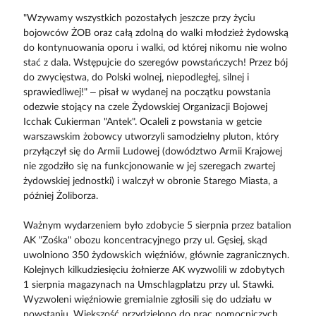
"Wzywamy wszystkich pozostałych jeszcze przy życiu
bojowców ŻOB oraz całą zdolną do walki młodzież żydowską
do kontynuowania oporu i walki, od której nikomu nie wolno
stać z dala. Wstępujcie do szeregów powstańczych! Przez bój
do zwycięstwa, do Polski wolnej, niepodległej, silnej i
sprawiedliwej!" – pisał w wydanej na początku powstania
odezwie stojący na czele Żydowskiej Organizacji Bojowej
Icchak Cukierman "Antek". Ocaleli z powstania w getcie
warszawskim żobowcy utworzyli samodzielny pluton, który
przyłączył się do Armii Ludowej (dowództwo Armii Krajowej
nie zgodziło się na funkcjonowanie w jej szeregach zwartej
żydowskiej jednostki) i walczył w obronie Starego Miasta, a
później Żoliborza.
Ważnym wydarzeniem było zdobycie 5 sierpnia przez batalion
AK "Zośka" obozu koncentracyjnego przy ul. Gęsiej, skąd
uwolniono 350 żydowskich więźniów, głównie zagranicznych.
Kolejnych kilkudziesięciu żołnierze AK wyzwolili w zdobytych
1 sierpnia magazynach na Umschlagplatzu przy ul. Stawki.
Wyzwoleni więźniowie gremialnie zgłosili się do udziału w
powstaniu. Większość przydzielono do prac pomocniczych,