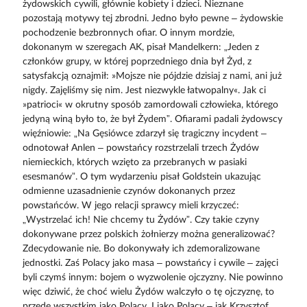
żydowskich cywili, głównie kobiety i dzieci. Nieznane
pozostają motywy tej zbrodni. Jedno było pewne – żydowskie
pochodzenie bezbronnych ofiar. O innym mordzie,
dokonanym w szeregach AK, pisał Mandelkern: „Jeden z
członków grupy, w której poprzedniego dnia był Żyd, z
satysfakcją oznajmił: »Mojsze nie pójdzie dzisiaj z nami, ani już
nigdy. Zajęliśmy się nim. Jest niezwykle łatwopalny«. Jak ci
»patrioci« w okrutny sposób zamordowali człowieka, którego
jedyną winą było to, że był Żydem”. Ofiarami padali żydowscy
więźniowie: „Na Gęsiówce zdarzył się tragiczny incydent –
odnotował Anlen – powstańcy rozstrzelali trzech Żydów
niemieckich, których wzięto za przebranych w pasiaki
esesmanów”. O tym wydarzeniu pisał Goldstein ukazując
odmienne uzasadnienie czynów dokonanych przez
powstańców. W jego relacji sprawcy mieli krzyczeć:
„Wystrzelać ich! Nie chcemy tu Żydów”. Czy takie czyny
dokonywane przez polskich żołnierzy można generalizować?
Zdecydowanie nie. Bo dokonywały ich zdemoralizowane
jednostki. Zaś Polacy jako masa – powstańcy i cywile – zajęci
byli czymś innym: bojem o wyzwolenie ojczyzny. Nie powinno
więc dziwić, że choć wielu Żydów walczyło o tę ojczyznę, to
przede wszystkim jako Polacy. I jako Polacy – jak Krzysztof