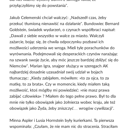
przyłączyliśmy się do powstania”.
Jakub Celemenski chciał walczyć: „Nadszedł czas, żeby
przekuć tłumioną nienawiść na działanie”. Bundowiec Bernard
Goldstein, świadek wydarzeń, o czynach współbraci napisał:
„Dawali z siebie wszystko w walce za miasto. Walczyli
zażarcie, bojąc się, że chwila odpoczynku pozbawi ich
możliwości uderzenia we wroga. Mieli tyle porachunków do
wyrównania. Podejmowali się desperackich czynów narażając
na szwank swoje życie, aby móc jeszcze bardziej zbliżyć się do
Niemców”. Marian Igra, snajper służący w szeregach AK
najbardziej dosadnie uzasadniał swój udział w bojach
tłumacząc: „Kiedy zabijałem, mówiłem: »to za ojca, to za
matkę, to za brata«. Czy w momencie, kiedy miałem taką
możliwość, ktoś mógłby mi powiedzieć: »nie masz prawa
zabijać człowieka« ? Miałem do tego pełne prawo. Był to dla
mnie nie tylko obowiązek jako żołnierza wobec kraju, ale też
obowiązek jako Żyda, żeby zniszczyć… wrogów cywilizacji”.
Minna Aspler i Lusia Hornstein były kurierkami. Ta pierwsza
wspominała: „Czułam, że nie mam nic do stracenia. Straciłam