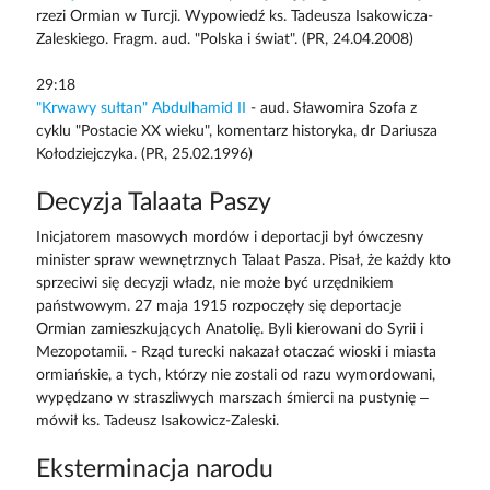
rzezi Ormian w Turcji. Wypowiedź ks. Tadeusza Isakowicza-
Zaleskiego. Fragm. aud. "Polska i świat". (PR, 24.04.2008)
29:18
"Krwawy sułtan" Abdulhamid II
- aud. Sławomira Szofa z
cyklu "Postacie XX wieku", komentarz historyka, dr Dariusza
Kołodziejczyka. (PR, 25.02.1996)
Decyzja Talaata Paszy
Inicjatorem masowych mordów i deportacji był ówczesny
minister spraw wewnętrznych Talaat Pasza. Pisał, że każdy kto
sprzeciwi się decyzji władz, nie może być urzędnikiem
państwowym. 27 maja 1915 rozpoczęły się deportacje
Ormian zamieszkujących Anatolię. Byli kierowani do Syrii i
Mezopotamii. - Rząd turecki nakazał otaczać wioski i miasta
ormiańskie, a tych, którzy nie zostali od razu wymordowani,
wypędzano w straszliwych marszach śmierci na pustynię –
mówił ks. Tadeusz Isakowicz-Zaleski.
Eksterminacja narodu