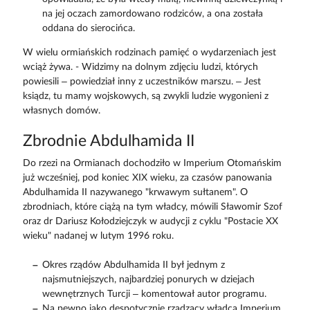
na jej oczach zamordowano rodziców, a ona została
oddana do sierocińca.
W wielu ormiańskich rodzinach pamięć o wydarzeniach jest
wciąż żywa. - Widzimy na dolnym zdjęciu ludzi, których
powiesili – powiedział inny z uczestników marszu. – Jest
ksiądz, tu mamy wojskowych, są zwykli ludzie wygonieni z
własnych domów.
Zbrodnie Abdulhamida II
Do rzezi na Ormianach dochodziło w Imperium Otomańskim
już wcześniej, pod koniec XIX wieku, za czasów panowania
Abdulhamida II nazywanego "krwawym sułtanem". O
zbrodniach, które ciążą na tym władcy, mówili Sławomir Szof
oraz dr Dariusz Kołodziejczyk w audycji z cyklu "Postacie XX
wieku" nadanej w lutym 1996 roku.
Okres rządów Abdulhamida II był jednym z
najsmutniejszych, najbardziej ponurych w dziejach
wewnętrznych Turcji – komentował autor programu.
Na pewno jako despotycznie rządzący władca Imperium