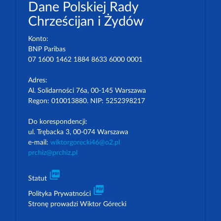
Dane Polskiej Rady
Chrześcijan i Żydów
Konto:
BNP Paribas
07 1600 1462 1884 8633 6000 0001
Adres:
Al. Solidarności 76a, 00-145 Warszawa
Regon: 010013880. NIP: 5252398217
Do korespondencji:
ul. Trębacka 3, 00-074 Warszawa
e-mail:
wiktorgorecki46@o2.pl
prchiz@prchiz.pl
picture_as_pdf
Statut
picture_as_pdf
Polityka Prywatności
Stronę prowadzi Wiktor Górecki