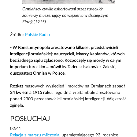
Ormiańscy cywile eskortowani przez tureckich
żołnierzy maszerujący do więzienia w dzisiejszym
Elazığ (1915)
Źródło:
Polskie Radio
- W Konstantynopolu aresztowano kilkuset przedstawicieli
inteligencji ormiańskiej: nauczycieli, lekarzy, kapłanów, których
bez żadnego sądu zgładzono. Rozpoczęły się mordy w całym
imperium tureckim – mówił ks. Tadeusz Isakowicz-Zaleski,
duszpasterz Ormian w Polsce.
Rozkaz
masowych wysiedleń i mordów na Ormianach zapadł
24 kwietnia 1915 roku
. Tego dnia w Stambule aresztowano
ponad 2300 przedstawicieli ormiańskiej inteligencji. Większość
zginęła.
POSŁUCHAJ
02:41
Relacja z marszu milczenia
, upamiętniającego 93. rocznicę