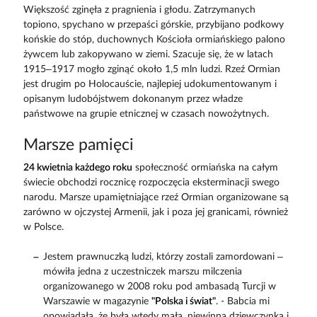
Większość zginęła z pragnienia i głodu. Zatrzymanych
topiono, spychano w przepaści górskie, przybijano podkowy
końskie do stóp, duchownych Kościoła ormiańskiego palono
żywcem lub zakopywano w ziemi. Szacuje się, że w latach
1915–1917 mogło zginąć około 1,5 mln ludzi. Rzeź Ormian
jest drugim po Holocauście, najlepiej udokumentowanym i
opisanym ludobójstwem dokonanym przez władze
państwowe na grupie etnicznej w czasach nowożytnych.
Marsze pamięci
24 kwietnia każdego roku
społeczność ormiańska na całym
świecie obchodzi rocznicę rozpoczęcia eksterminacji swego
narodu. Marsze upamiętniające rzeź Ormian organizowane są
zarówno w ojczystej Armenii, jak i poza jej granicami, również
w Polsce.
Jestem prawnuczką ludzi, którzy zostali zamordowani –
mówiła jedna z uczestniczek marszu milczenia
organizowanego w 2008 roku pod ambasadą Turcji w
Warszawie w magazynie
"Polska i świat"
. - Babcia mi
opowiadała, że była wtedy małą, niewinną dziewczynką i