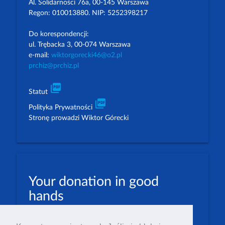
Al. Solidarności 76a, 00-145 Warszawa
Regon: 010013880. NIP: 5252398217
Do korespondencji:
ul. Trębacka 3, 00-074 Warszawa
e-mail:
wiktorgorecki46@o2.pl
prchiz@prchiz.pl
picture_as_pdf
Statut
picture_as_pdf
Polityka Prywatności
Stronę prowadzi Wiktor Górecki
Your donation in good
hands
PLN: 07 1600 1462 1884 8633 6000 0001