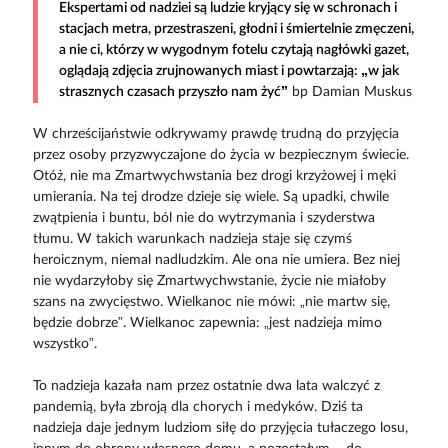
Ekspertami od nadziei są ludzie kryjący się w schronach i
stacjach metra, przestraszeni, głodni i śmiertelnie zmęczeni,
a nie ci, którzy w wygodnym fotelu czytają nagłówki gazet,
oglądają zdjęcia zrujnowanych miast i powtarzają: „w jak
strasznych czasach przyszło nam żyć”
bp Damian Muskus
W chrześcijaństwie odkrywamy prawdę trudną do przyjęcia
przez osoby przyzwyczajone do życia w bezpiecznym świecie.
Otóż, nie ma Zmartwychwstania bez drogi krzyżowej i męki
umierania. Na tej drodze dzieje się wiele. Są upadki, chwile
zwątpienia i buntu, ból nie do wytrzymania i szyderstwa
tłumu. W takich warunkach nadzieja staje się czymś
heroicznym, niemal nadludzkim. Ale ona nie umiera. Bez niej
nie wydarzyłoby się Zmartwychwstanie, życie nie miałoby
szans na zwycięstwo. Wielkanoc nie mówi: „nie martw się,
będzie dobrze”. Wielkanoc zapewnia: „jest nadzieja mimo
wszystko”.
To nadzieja kazała nam przez ostatnie dwa lata walczyć z
pandemią, była zbroją dla chorych i medyków. Dziś ta
nadzieja daje jednym ludziom siłę do przyjęcia tułaczego losu,