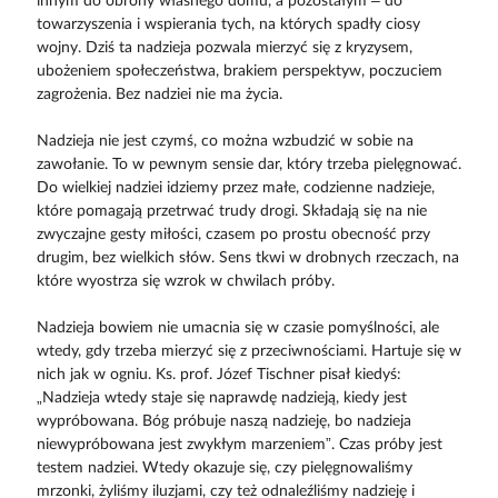
innym do obrony własnego domu, a pozostałym – do
towarzyszenia i wspierania tych, na których spadły ciosy
wojny. Dziś ta nadzieja pozwala mierzyć się z kryzysem,
ubożeniem społeczeństwa, brakiem perspektyw, poczuciem
zagrożenia. Bez nadziei nie ma życia.
Nadzieja nie jest czymś, co można wzbudzić w sobie na
zawołanie. To w pewnym sensie dar, który trzeba pielęgnować.
Do wielkiej nadziei idziemy przez małe, codzienne nadzieje,
które pomagają przetrwać trudy drogi. Składają się na nie
zwyczajne gesty miłości, czasem po prostu obecność przy
drugim, bez wielkich słów. Sens tkwi w drobnych rzeczach, na
które wyostrza się wzrok w chwilach próby.
Nadzieja bowiem nie umacnia się w czasie pomyślności, ale
wtedy, gdy trzeba mierzyć się z przeciwnościami. Hartuje się w
nich jak w ogniu. Ks. prof. Józef Tischner pisał kiedyś:
„Nadzieja wtedy staje się naprawdę nadzieją, kiedy jest
wypróbowana. Bóg próbuje naszą nadzieję, bo nadzieja
niewypróbowana jest zwykłym marzeniem”. Czas próby jest
testem nadziei. Wtedy okazuje się, czy pielęgnowaliśmy
mrzonki, żyliśmy iluzjami, czy też odnaleźliśmy nadzieję i