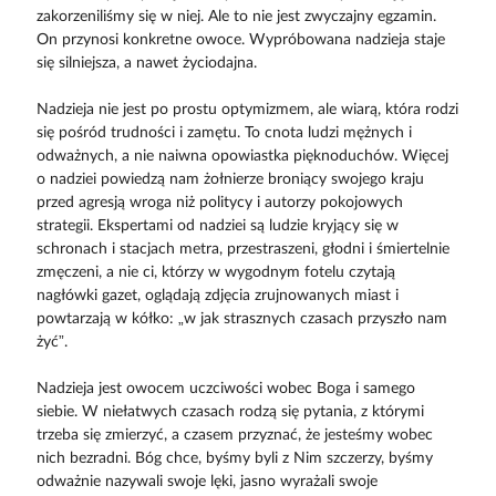
zakorzeniliśmy się w niej. Ale to nie jest zwyczajny egzamin.
On przynosi konkretne owoce. Wypróbowana nadzieja staje
się silniejsza, a nawet życiodajna.
Nadzieja nie jest po prostu optymizmem, ale wiarą, która rodzi
się pośród trudności i zamętu. To cnota ludzi mężnych i
odważnych, a nie naiwna opowiastka pięknoduchów. Więcej
o nadziei powiedzą nam żołnierze broniący swojego kraju
przed agresją wroga niż politycy i autorzy pokojowych
strategii. Ekspertami od nadziei są ludzie kryjący się w
schronach i stacjach metra, przestraszeni, głodni i śmiertelnie
zmęczeni, a nie ci, którzy w wygodnym fotelu czytają
nagłówki gazet, oglądają zdjęcia zrujnowanych miast i
powtarzają w kółko: „w jak strasznych czasach przyszło nam
żyć”.
Nadzieja jest owocem uczciwości wobec Boga i samego
siebie. W niełatwych czasach rodzą się pytania, z którymi
trzeba się zmierzyć, a czasem przyznać, że jesteśmy wobec
nich bezradni. Bóg chce, byśmy byli z Nim szczerzy, byśmy
odważnie nazywali swoje lęki, jasno wyrażali swoje