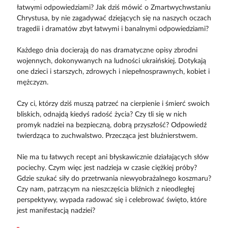
łatwymi odpowiedziami? Jak dziś mówić o Zmartwychwstaniu
Chrystusa, by nie zagadywać dziejących się na naszych oczach
tragedii i dramatów zbyt łatwymi i banalnymi odpowiedziami?
Każdego dnia docierają do nas dramatyczne opisy zbrodni
wojennych, dokonywanych na ludności ukraińskiej. Dotykają
one dzieci i starszych, zdrowych i niepełnosprawnych, kobiet i
mężczyzn.
Czy ci, którzy dziś muszą patrzeć na cierpienie i śmierć swoich
bliskich, odnajdą kiedyś radość życia? Czy tli się w nich
promyk nadziei na bezpieczną, dobrą przyszłość? Odpowiedź
twierdząca to zuchwalstwo. Przecząca jest bluźnierstwem.
Nie ma tu łatwych recept ani błyskawicznie działających słów
pociechy. Czym więc jest nadzieja w czasie ciężkiej próby?
Gdzie szukać siły do przetrwania niewyobrażalnego koszmaru?
Czy nam, patrzącym na nieszczęścia bliźnich z nieodległej
perspektywy, wypada radować się i celebrować święto, które
jest manifestacją nadziei?