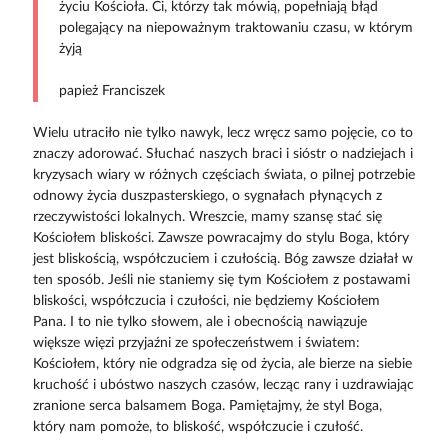
życiu Kościoła. Ci, którzy tak mówią, popełniają błąd
polegający na niepoważnym traktowaniu czasu, w którym
żyją
papież Franciszek
Wielu utraciło nie tylko nawyk, lecz wręcz samo pojęcie, co to
znaczy adorować. Słuchać naszych braci i sióstr o nadziejach i
kryzysach wiary w różnych częściach świata, o pilnej potrzebie
odnowy życia duszpasterskiego, o sygnałach płynących z
rzeczywistości lokalnych. Wreszcie, mamy szansę stać się
Kościołem bliskości. Zawsze powracajmy do stylu Boga, który
jest bliskością, współczuciem i czułością. Bóg zawsze działał w
ten sposób. Jeśli nie staniemy się tym Kościołem z postawami
bliskości, współczucia i czułości, nie będziemy Kościołem
Pana. I to nie tylko słowem, ale i obecnością nawiązuje
większe więzi przyjaźni ze społeczeństwem i światem:
Kościołem, który nie odgradza się od życia, ale bierze na siebie
kruchość i ubóstwo naszych czasów, lecząc rany i uzdrawiając
zranione serca balsamem Boga. Pamiętajmy, że styl Boga,
który nam pomoże, to bliskość, współczucie i czułość.