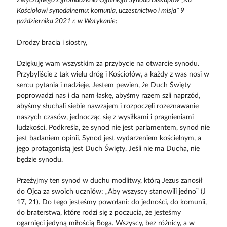
Kościołowi synodalnemu: komunia, uczestnictwo i misja” 9
października 2021 r. w Watykanie:
Drodzy bracia i siostry,
Dziękuję wam wszystkim za przybycie na otwarcie synodu.
Przybyliście z tak wielu dróg i Kościołów, a każdy z was nosi w
sercu pytania i nadzieje. Jestem pewien, że Duch Święty
poprowadzi nas i da nam łaskę, abyśmy razem szli naprzód,
abyśmy słuchali siebie nawzajem i rozpoczęli rozeznawanie
naszych czasów, jednocząc się z wysiłkami i pragnieniami
ludzkości. Podkreśla, że synod nie jest parlamentem, synod nie
jest badaniem opinii. Synod jest wydarzeniem kościelnym, a
jego protagonistą jest Duch Święty. Jeśli nie ma Ducha, nie
będzie synodu.
Przeżyjmy ten synod w duchu modlitwy, którą Jezus zanosił
do Ojca za swoich uczniów: „Aby wszyscy stanowili jedno” (J
17, 21). Do tego jesteśmy powołani: do jedności, do komunii,
do braterstwa, które rodzi się z poczucia, że jesteśmy
ogarnięci jedyną miłością Boga. Wszyscy, bez różnicy, a w