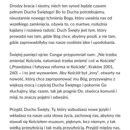
Drodzy bracia i siostry, niech ten synod będzie czasem
pełnym Ducha Świętego! Bo to Ducha potrzebujemy,
nieustannie nowego tchnienia Boga, który uwalnia nas od
wszelkiego zamknięcia, ożywia to, co martwe, rozluźnia
kajdany i rozsiewa radość. Duch Święty jest tym, który
prowadzi nas tam, gdzie Bóg chce, abyśmy poszli, a nie tam,
gdzie zaprowadziłyby nas nasze osobiste idee i upodobania.
Świętej pamięci ojciec Congar przypomniał nam: „Nie trzeba
zmieniać Kościoła, natomiast trzeba zmienić coś w Kościele”
(„Prawdziwa i fałszywa reforma w Kościele”, Kraków 2001,
260) – i to jest wyzwaniem. Aby Kościół był „inny”, otwarty na
nowość, którą chce zaproponować mu Bóg, przyzywajmy z
większą mocą i częściej Ducha Świętego i pokornie Go
słuchajmy, idąc razem, tak jak pragnie On, stwórca komunii i
misji, to znaczy pojętni i odważni.
Przyjdź, Duchu Święty. Ty, który wzbudzasz nowe języki i
wkładasz na nasze usta słowa życia, zachowaj nas, abyśmy nie
stawali się Kościołem-muzeum, pięknym, lecz niemym, z tak
wielką przeszłością i tak małą przyszłością. Przyjdź między nas,