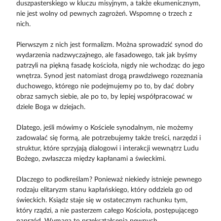
duszpasterskiego w kluczu misyjnym, a także ekumenicznym,
nie jest wolny od pewnych zagrożeń. Wspomnę o trzech z
nich.
Pierwszym z nich jest formalizm. Można sprowadzić synod do
wydarzenia nadzwyczajnego, ale fasadowego, tak jak byśmy
patrzyli na piękną fasadę kościoła, nigdy nie wchodząc do jego
wnętrza. Synod jest natomiast drogą prawdziwego rozeznania
duchowego, którego nie podejmujemy po to, by dać dobry
obraz samych siebie, ale po to, by lepiej współpracować w
dziele Boga w dziejach.
Dlatego, jeśli mówimy o Kościele synodalnym, nie możemy
zadowalać się formą, ale potrzebujemy także treści, narzędzi i
struktur, które sprzyjają dialogowi i interakcji wewnątrz Ludu
Bożego, zwłaszcza między kapłanami a świeckimi.
Dlaczego to podkreślam? Ponieważ niekiedy istnieje pewnego
rodzaju elitaryzm stanu kapłańskiego, który oddziela go od
świeckich. Ksiądz staje się w ostatecznym rachunku tym,
który rządzi, a nie pasterzem całego Kościoła, postępującego
naprzód. Wymaga to przekształcenia pewnych