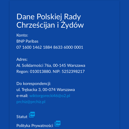
Dane Polskiej Rady
Chrześcijan i Żydów
Konto:
BNP Paribas
07 1600 1462 1884 8633 6000 0001
Adres:
Al. Solidarności 76a, 00-145 Warszawa
Regon: 010013880. NIP: 5252398217
Do korespondencji:
ul. Trębacka 3, 00-074 Warszawa
e-mail:
wiktorgorecki46@o2.pl
prchiz@prchiz.pl
picture_as_pdf
Statut
picture_as_pdf
Polityka Prywatności