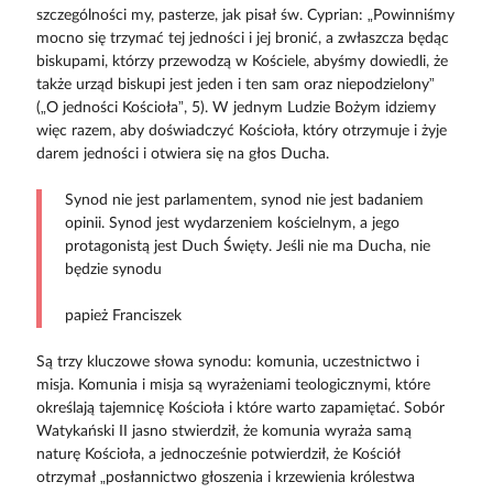
szczególności my, pasterze, jak pisał św. Cyprian: „Powinniśmy
mocno się trzymać tej jedności i jej bronić, a zwłaszcza będąc
biskupami, którzy przewodzą w Kościele, abyśmy dowiedli, że
także urząd biskupi jest jeden i ten sam oraz niepodzielony”
(„O jedności Kościoła”, 5). W jednym Ludzie Bożym idziemy
więc razem, aby doświadczyć Kościoła, który otrzymuje i żyje
darem jedności i otwiera się na głos Ducha.
Synod nie jest parlamentem, synod nie jest badaniem
opinii. Synod jest wydarzeniem kościelnym, a jego
protagonistą jest Duch Święty. Jeśli nie ma Ducha, nie
będzie synodu
papież Franciszek
Są trzy kluczowe słowa synodu: komunia, uczestnictwo i
misja. Komunia i misja są wyrażeniami teologicznymi, które
określają tajemnicę Kościoła i które warto zapamiętać. Sobór
Watykański II jasno stwierdził, że komunia wyraża samą
naturę Kościoła, a jednocześnie potwierdził, że Kościół
otrzymał „posłannictwo głoszenia i krzewienia królestwa