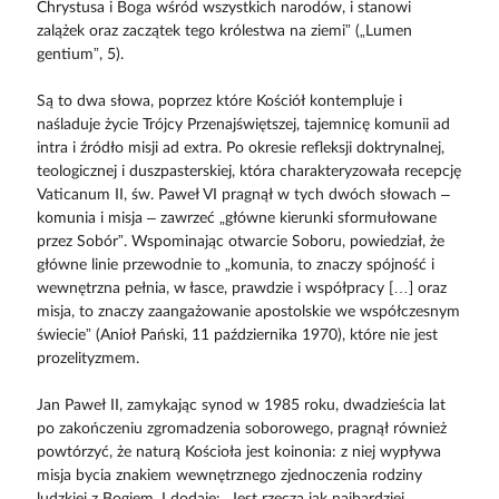
Chrystusa i Boga wśród wszystkich narodów, i stanowi
zalążek oraz zaczątek tego królestwa na ziemi” („Lumen
gentium”, 5).
Są to dwa słowa, poprzez które Kościół kontempluje i
naśladuje życie Trójcy Przenajświętszej, tajemnicę komunii ad
intra i źródło misji ad extra. Po okresie refleksji doktrynalnej,
teologicznej i duszpasterskiej, która charakteryzowała recepcję
Vaticanum II, św. Paweł VI pragnął w tych dwóch słowach –
komunia i misja – zawrzeć „główne kierunki sformułowane
przez Sobór”. Wspominając otwarcie Soboru, powiedział, że
główne linie przewodnie to „komunia, to znaczy spójność i
wewnętrzna pełnia, w łasce, prawdzie i współpracy […] oraz
misja, to znaczy zaangażowanie apostolskie we współczesnym
świecie” (Anioł Pański, 11 października 1970), które nie jest
prozelityzmem.
Jan Paweł II, zamykając synod w 1985 roku, dwadzieścia lat
po zakończeniu zgromadzenia soborowego, pragnął również
powtórzyć, że naturą Kościoła jest koinonia: z niej wypływa
misja bycia znakiem wewnętrznego zjednoczenia rodziny
ludzkiej z Bogiem. I dodaje: „Jest rzeczą jak najbardziej