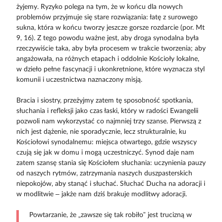
żyjemy. Ryzyko polega na tym, że w końcu dla nowych
problemów przyjmuje się stare rozwiązania: łatę z surowego
sukna, która w końcu tworzy jeszcze gorsze rozdarcie (por. Mt
9, 16). Z tego powodu ważne jest, aby droga synodalna była
rzeczywiście taka, aby była procesem w trakcie tworzenia; aby
angażowała, na różnych etapach i oddolnie Kościoły lokalne,
w dzieło pełne fascynacji i ukonkretnione, które wyznacza styl
komunii i uczestnictwa naznaczony misją.
Bracia i siostry, przeżyjmy zatem tę sposobność spotkania,
słuchania i refleksji jako czas łaski, który w radości Ewangelii
pozwoli nam wykorzystać co najmniej trzy szanse. Pierwszą z
nich jest dążenie, nie sporadycznie, lecz strukturalnie, ku
Kościołowi synodalnemu: miejsca otwartego, gdzie wszyscy
czują się jak w domu i mogą uczestniczyć. Synod daje nam
zatem szansę stania się Kościołem słuchania: uczynienia pauzy
od naszych rytmów, zatrzymania naszych duszpasterskich
niepokojów, aby stanąć i słuchać. Słuchać Ducha na adoracji i
w modlitwie – jakże nam dziś brakuje modlitwy adoracji.
Powtarzanie, że „zawsze się tak robiło” jest trucizną w