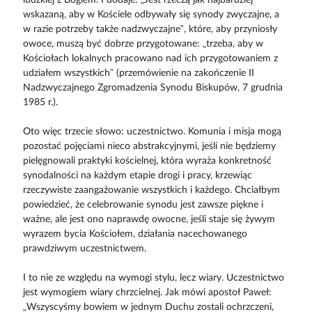
wskazaną, aby w Kościele odbywały się synody zwyczajne, a
w razie potrzeby także nadzwyczajne”, które, aby przyniosły
owoce, muszą być dobrze przygotowane: „trzeba, aby w
Kościołach lokalnych pracowano nad ich przygotowaniem z
udziałem wszystkich” (przemówienie na zakończenie II
Nadzwyczajnego Zgromadzenia Synodu Biskupów, 7 grudnia
1985 r.).
Oto więc trzecie słowo: uczestnictwo. Komunia i misja mogą
pozostać pojęciami nieco abstrakcyjnymi, jeśli nie będziemy
pielęgnowali praktyki kościelnej, która wyraża konkretność
synodalności na każdym etapie drogi i pracy, krzewiąc
rzeczywiste zaangażowanie wszystkich i każdego. Chciałbym
powiedzieć, że celebrowanie synodu jest zawsze piękne i
ważne, ale jest ono naprawdę owocne, jeśli staje się żywym
wyrazem bycia Kościołem, działania nacechowanego
prawdziwym uczestnictwem.
I to nie ze względu na wymogi stylu, lecz wiary. Uczestnictwo
jest wymogiem wiary chrzcielnej. Jak mówi apostoł Paweł:
„Wszyscyśmy bowiem w jednym Duchu zostali ochrzczeni,