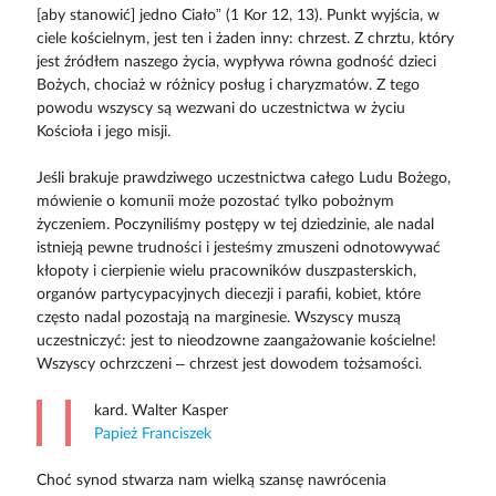
[aby stanowić] jedno Ciało” (1 Kor 12, 13). Punkt wyjścia, w
ciele kościelnym, jest ten i żaden inny: chrzest. Z chrztu, który
jest źródłem naszego życia, wypływa równa godność dzieci
Bożych, chociaż w różnicy posług i charyzmatów. Z tego
powodu wszyscy są wezwani do uczestnictwa w życiu
Kościoła i jego misji.
Jeśli brakuje prawdziwego uczestnictwa całego Ludu Bożego,
mówienie o komunii może pozostać tylko pobożnym
życzeniem. Poczyniliśmy postępy w tej dziedzinie, ale nadal
istnieją pewne trudności i jesteśmy zmuszeni odnotowywać
kłopoty i cierpienie wielu pracowników duszpasterskich,
organów partycypacyjnych diecezji i parafii, kobiet, które
często nadal pozostają na marginesie. Wszyscy muszą
uczestniczyć: jest to nieodzowne zaangażowanie kościelne!
Wszyscy ochrzczeni – chrzest jest dowodem tożsamości.
kard. Walter Kasper
Papież Franciszek
Choć synod stwarza nam wielką szansę nawrócenia