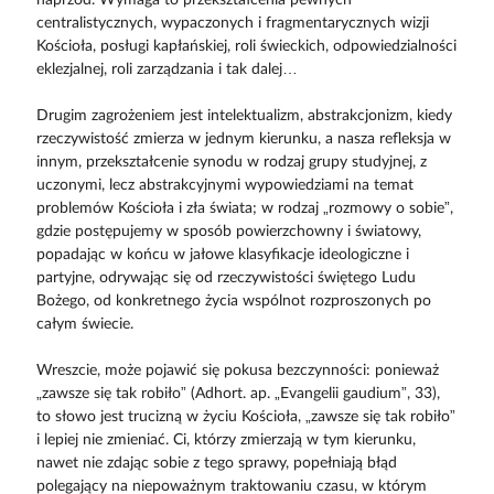
centralistycznych, wypaczonych i fragmentarycznych wizji
Kościoła, posługi kapłańskiej, roli świeckich, odpowiedzialności
eklezjalnej, roli zarządzania i tak dalej…
Drugim zagrożeniem jest intelektualizm, abstrakcjonizm, kiedy
rzeczywistość zmierza w jednym kierunku, a nasza refleksja w
innym, przekształcenie synodu w rodzaj grupy studyjnej, z
uczonymi, lecz abstrakcyjnymi wypowiedziami na temat
problemów Kościoła i zła świata; w rodzaj „rozmowy o sobie”,
gdzie postępujemy w sposób powierzchowny i światowy,
popadając w końcu w jałowe klasyfikacje ideologiczne i
partyjne, odrywając się od rzeczywistości świętego Ludu
Bożego, od konkretnego życia wspólnot rozproszonych po
całym świecie.
Wreszcie, może pojawić się pokusa bezczynności: ponieważ
„zawsze się tak robiło” (Adhort. ap. „Evangelii gaudium”, 33),
to słowo jest trucizną w życiu Kościoła, „zawsze się tak robiło”
i lepiej nie zmieniać. Ci, którzy zmierzają w tym kierunku,
nawet nie zdając sobie z tego sprawy, popełniają błąd
polegający na niepoważnym traktowaniu czasu, w którym