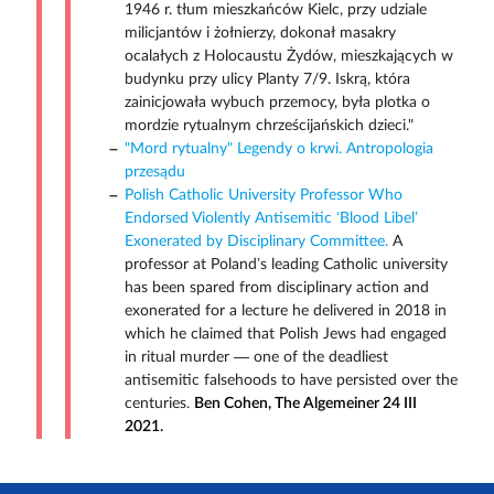
1946 r. tłum mieszkańców Kielc, przy udziale
milicjantów i żołnierzy, dokonał masakry
ocalałych z Holocaustu Żydów, mieszkających w
budynku przy ulicy Planty 7/9. Iskrą, która
zainicjowała wybuch przemocy, była plotka o
mordzie rytualnym chrześcijańskich dzieci."
"Mord rytualny" Legendy o krwi. Antropologia
przesądu
Polish Catholic University Professor Who
Endorsed Violently Antisemitic ‘Blood Libel’
Exonerated by Disciplinary Committee.
A
professor at Poland’s leading Catholic university
has been spared from disciplinary action and
exonerated for a lecture he delivered in 2018 in
which he claimed that Polish Jews had engaged
in ritual murder — one of the deadliest
antisemitic falsehoods to have persisted over the
centuries.
Ben Cohen, The Algemeiner 24 III
2021.