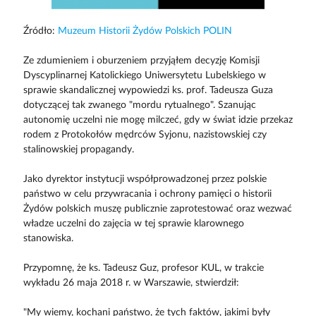
Źródło:
Muzeum Historii Żydów Polskich POLIN
Ze zdumieniem i oburzeniem przyjąłem decyzję Komisji
Dyscyplinarnej Katolickiego Uniwersytetu Lubelskiego w
sprawie skandalicznej wypowiedzi ks. prof. Tadeusza Guza
dotyczącej tak zwanego "mordu rytualnego". Szanując
autonomię uczelni nie mogę milczeć, gdy w świat idzie przekaz
rodem z Protokołów mędrców Syjonu, nazistowskiej czy
stalinowskiej propagandy.
Jako dyrektor instytucji współprowadzonej przez polskie
państwo w celu przywracania i ochrony pamięci o historii
Żydów polskich muszę publicznie zaprotestować oraz wezwać
władze uczelni do zajęcia w tej sprawie klarownego
stanowiska.
Przypomnę, że ks. Tadeusz Guz, profesor KUL, w trakcie
wykładu 26 maja 2018 r. w Warszawie, stwierdził:
"My wiemy, kochani państwo, że tych faktów, jakimi były