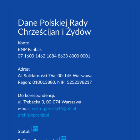
Dane Polskiej Rady
Chrześcijan i Żydów
Konto:
BNP Paribas
07 1600 1462 1884 8633 6000 0001
Adres:
Al. Solidarności 76a, 00-145 Warszawa
Regon: 010013880. NIP: 5252398217
Do korespondencji:
ul. Trębacka 3, 00-074 Warszawa
e-mail:
wiktorgorecki46@o2.pl
prchiz@prchiz.pl
picture_as_pdf
Statut
picture_as_pdf