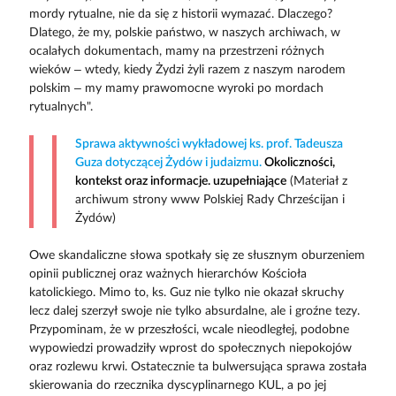
mordy rytualne, nie da się z historii wymazać. Dlaczego?
Dlatego, że my, polskie państwo, w naszych archiwach, w
ocalałych dokumentach, mamy na przestrzeni różnych
wieków – wtedy, kiedy Żydzi żyli razem z naszym narodem
polskim – my mamy prawomocne wyroki po mordach
rytualnych".
Sprawa aktywności wykładowej ks. prof. Tadeusza
Guza dotyczącej Żydów i judaizmu.
Okoliczności,
kontekst oraz informacje. uzupełniające
(Materiał z
archiwum strony www Polskiej Rady Chrześcijan i
Żydów)
Owe skandaliczne słowa spotkały się ze słusznym oburzeniem
opinii publicznej oraz ważnych hierarchów Kościoła
katolickiego. Mimo to, ks. Guz nie tylko nie okazał skruchy
lecz dalej szerzył swoje nie tylko absurdalne, ale i groźne tezy.
Przypominam, że w przeszłości, wcale nieodległej, podobne
wypowiedzi prowadziły wprost do społecznych niepokojów
oraz rozlewu krwi. Ostatecznie ta bulwersująca sprawa została
skierowania do rzecznika dyscyplinarnego KUL, a po jej