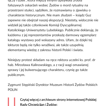
łączy i dzieli", która między innymi opisywała źródła
fałszywych oskarżeń wobec Żydów o mord rytualny na
przestrzeni stuleci, sądziłem, że rozmawiamy o zjawisku o
charakterze historycznym. Nie mam złudzeń – ksiądz Guz
zapewne nie obejrzał naszej ekspozycji. Niestety, widocznie nie
widzieli jej także członkowie Komisji Dyscyplinarnej
Katolickiego Uniwersytetu Lubelskiego. Publicznie deklaruję, że
każdemu z jej reprezentantów przekażę darmowy egzemplarz
katalogu wystawy pod wskazany adres. Ufam, że dzięki tej
lekturze będą nie tylko wrażliwsi, ale także uzupełnią
elementarną wiedzę z zakresu historii Polski i świata.
Niniejszy protest składam na ręce rektora uczelni ks. prof. dr
hab. Mirosława Kalinowskiego, a z racji wagi omawianej
sprawy i jej bulwersującego charakteru, czynię go także
publicznym.
Zygmunt Stępiński Dyrektor Muzeum Historii Żydów Polskich
POLIN
Czytaj więcej z archiwum strony internetowej Polskiej
Rady Chrześcijan i Żydów: