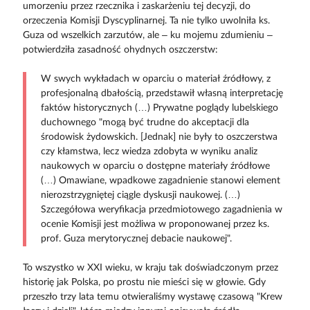
umorzeniu przez rzecznika i zaskarżeniu tej decyzji, do
orzeczenia Komisji Dyscyplinarnej. Ta nie tylko uwolniła ks.
Guza od wszelkich zarzutów, ale – ku mojemu zdumieniu –
potwierdziła zasadność ohydnych oszczerstw:
W swych wykładach w oparciu o materiał źródłowy, z
profesjonalną dbałością, przedstawił własną interpretację
faktów historycznych (…) Prywatne poglądy lubelskiego
duchownego "mogą być trudne do akceptacji dla
środowisk żydowskich. [Jednak] nie były to oszczerstwa
czy kłamstwa, lecz wiedza zdobyta w wyniku analiz
naukowych w oparciu o dostępne materiały źródłowe
(…) Omawiane, wpadkowe zagadnienie stanowi element
nierozstrzygniętej ciągle dyskusji naukowej. (…)
Szczegółowa weryfikacja przedmiotowego zagadnienia w
ocenie Komisji jest możliwa w proponowanej przez ks.
prof. Guza merytorycznej debacie naukowej".
To wszystko w XXI wieku, w kraju tak doświadczonym przez
historię jak Polska, po prostu nie mieści się w głowie. Gdy
przeszło trzy lata temu otwieraliśmy wystawę czasową "Krew