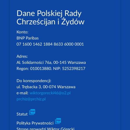
Dane Polskiej Rady
Chrześcijan i Żydów
Konto:
BNP Paribas
07 1600 1462 1884 8633 6000 0001
Adres:
Al. Solidarności 76a, 00-145 Warszawa
Regon: 010013880. NIP: 5252398217
Do korespondencji:
ul. Trębacka 3, 00-074 Warszawa
e-mail:
wiktorgorecki46@o2.pl
prchiz@prchiz.pl
picture_as_pdf
Statut
picture_as_pdf
Polityka Prywatności
Stronę prowadzi Wiktor Górecki