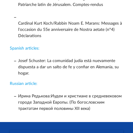
Patriarche latin de Jérusalem. Comptes-rendus
Cardinal Kurt Koch/Rabbin Noam E. Marans: Messages à
l’occasion du 55e anniversaire de Nostra aetate (n°4)
Déclarations
Spanish articles:
Josef Schuster: La comunidad judía está nuevamente
dispuesta a dar un salto de fe y confiar en Alemania, su
hogar.
Russian article:
Ирина Редькова:Иудеи и христиане в средневековом
городе Западной Европы. (По богословским
трактатам первой половины XII века)