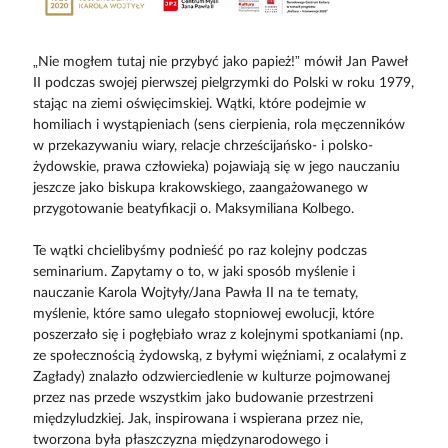
„Nie mogłem tutaj nie przybyć jako papież!” mówił Jan Paweł
II podczas swojej pierwszej pielgrzymki do Polski w roku 1979,
stając na ziemi oświęcimskiej. Wątki, które podejmie w
homiliach i wystąpieniach (sens cierpienia, rola męczenników
w przekazywaniu wiary, relacje chrześcijańsko- i polsko-
żydowskie, prawa człowieka) pojawiają się w jego nauczaniu
jeszcze jako biskupa krakowskiego, zaangażowanego w
przygotowanie beatyfikacji o. Maksymiliana Kolbego.
Te wątki chcielibyśmy podnieść po raz kolejny podczas
seminarium. Zapytamy o to, w jaki sposób myślenie i
nauczanie Karola Wojtyły/Jana Pawła II na te tematy,
myślenie, które samo ulegało stopniowej ewolucji, które
poszerzało się i pogłębiało wraz z kolejnymi spotkaniami (np.
ze społecznością żydowską, z byłymi więźniami, z ocalałymi z
Zagłady) znalazło odzwierciedlenie w kulturze pojmowanej
przez nas przede wszystkim jako budowanie przestrzeni
międzyludzkiej. Jak, inspirowana i wspierana przez nie,
tworzona była płaszczyzna międzynarodowego i