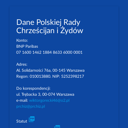
Dane Polskiej Rady
Chrześcijan i Żydów
Konto:
BNP Paribas
07 1600 1462 1884 8633 6000 0001
Adres:
Al. Solidarności 76a, 00-145 Warszawa
Regon: 010013880. NIP: 5252398217
Do korespondencji:
ul. Trębacka 3, 00-074 Warszawa
e-mail:
wiktorgorecki46@o2.pl
prchiz@prchiz.pl
picture_as_pdf
Statut