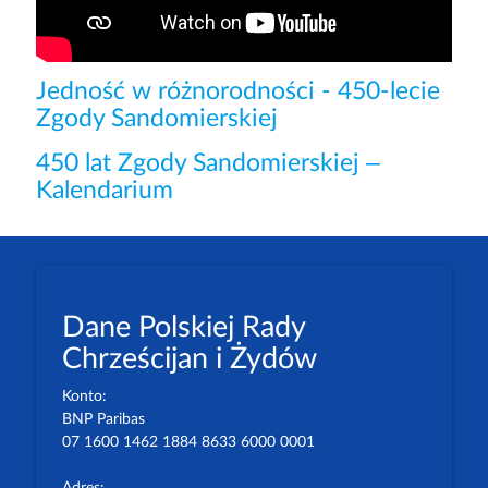
Jedność w różnorodności - 450-lecie
Zgody Sandomierskiej
450 lat Zgody Sandomierskiej –
Kalendarium
Dane Polskiej Rady
Chrześcijan i Żydów
Konto:
BNP Paribas
07 1600 1462 1884 8633 6000 0001