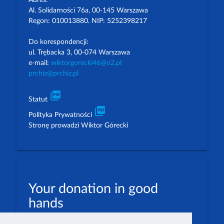
Adres:
Al. Solidarności 76a, 00-145 Warszawa
Regon: 010013880. NIP: 5252398217
Do korespondencji:
ul. Trębacka 3, 00-074 Warszawa
e-mail:
wiktorgorecki46@o2.pl
prchiz@prchiz.pl
picture_as_pdf
Statut
picture_as_pdf
Polityka Prywatności
Stronę prowadzi Wiktor Górecki
Your donation in good
hands
PLN: 07 1600 1462 1884 8633 6000 0001