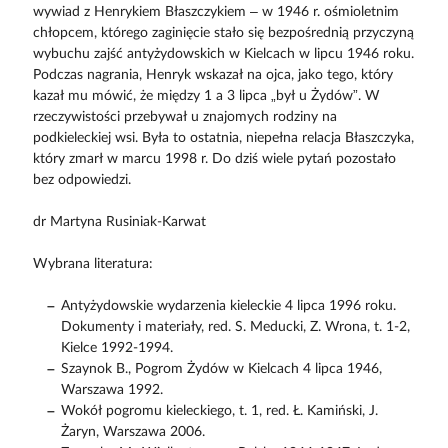
wywiad z Henrykiem Błaszczykiem – w 1946 r. ośmioletnim
chłopcem, którego zaginięcie stało się bezpośrednią przyczyną
wybuchu zajść antyżydowskich w Kielcach w lipcu 1946 roku.
Podczas nagrania, Henryk wskazał na ojca, jako tego, który
kazał mu mówić, że między 1 a 3 lipca „był u Żydów”. W
rzeczywistości przebywał u znajomych rodziny na
podkieleckiej wsi. Była to ostatnia, niepełna relacja Błaszczyka,
który zmarł w marcu 1998 r. Do dziś wiele pytań pozostało
bez odpowiedzi.
dr Martyna Rusiniak-Karwat
Wybrana literatura:
Antyżydowskie wydarzenia kieleckie 4 lipca 1996 roku.
Dokumenty i materiały, red. S. Meducki, Z. Wrona, t. 1-2,
Kielce 1992-1994.
Szaynok B., Pogrom Żydów w Kielcach 4 lipca 1946,
Warszawa 1992.
Wokół pogromu kieleckiego, t. 1, red. Ł. Kamiński, J.
Żaryn, Warszawa 2006.