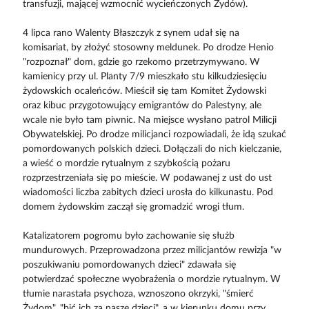
transfuzji, mającej wzmocnić wycieńczonych Żydów).
4 lipca rano Walenty Błaszczyk z synem udał się na
komisariat, by złożyć stosowny meldunek. Po drodze Henio
"rozpoznał" dom, gdzie go rzekomo przetrzymywano. W
kamienicy przy ul. Planty 7/9 mieszkało stu kilkudziesięciu
żydowskich ocaleńców. Mieścił się tam Komitet Żydowski
oraz kibuc przygotowujący emigrantów do Palestyny, ale
wcale nie było tam piwnic. Na miejsce wysłano patrol Milicji
Obywatelskiej. Po drodze milicjanci rozpowiadali, że idą szukać
pomordowanych polskich dzieci. Dołączali do nich kielczanie,
a wieść o mordzie rytualnym z szybkością pożaru
rozprzestrzeniała się po mieście. W podawanej z ust do ust
wiadomości liczba zabitych dzieci urosła do kilkunastu. Pod
domem żydowskim zaczął się gromadzić wrogi tłum.
Katalizatorem pogromu było zachowanie się służb
mundurowych. Przeprowadzona przez milicjantów rewizja "w
poszukiwaniu pomordowanych dzieci" zdawała się
potwierdzać społeczne wyobrażenia o mordzie rytualnym. W
tłumie narastała psychoza, wznoszono okrzyki, "śmierć
Żydom", "bić ich za nasze dzieci", a w kierunku domu przy