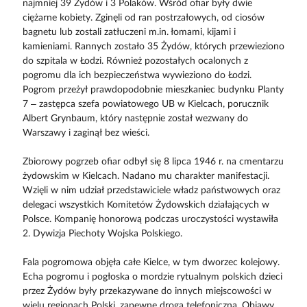
najmniej 39 Żydów i 3 Polaków. Wśród ofiar były dwie
ciężarne kobiety. Zginęli od ran postrzałowych, od ciosów
bagnetu lub zostali zatłuczeni m.in. łomami, kijami i
kamieniami. Rannych zostało 35 Żydów, których przewieziono
do szpitala w Łodzi. Również pozostałych ocalonych z
pogromu dla ich bezpieczeństwa wywieziono do Łodzi.
Pogrom przeżył prawdopodobnie mieszkaniec budynku Planty
7 – zastępca szefa powiatowego UB w Kielcach, porucznik
Albert Grynbaum, który następnie został wezwany do
Warszawy i zaginął bez wieści.
Zbiorowy pogrzeb ofiar odbył się 8 lipca 1946 r. na cmentarzu
żydowskim w Kielcach. Nadano mu charakter manifestacji.
Wzięli w nim udział przedstawiciele władz państwowych oraz
delegaci wszystkich Komitetów Żydowskich działających w
Polsce. Kompanię honorową podczas uroczystości wystawiła
2. Dywizja Piechoty Wojska Polskiego.
Fala pogromowa objęła całe Kielce, w tym dworzec kolejowy.
Echa pogromu i pogłoska o mordzie rytualnym polskich dzieci
przez Żydów były przekazywane do innych miejscowości w
wielu regionach Polski, zapewne drogą telefoniczną. Objawy