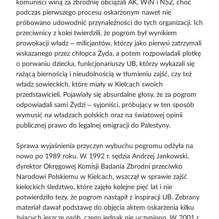
komuniści winą za zbrodnię obciążali AK, WiN i NSZ, choć
podczas pierwszego procesu oskarżonym nawet nie
próbowano udowodnić przynależności do tych organizacji. Ich
przeciwnicy z kolei twierdzili, że pogrom był wynikiem
prowokacji władz – milicjantów, którzy jako pierwsi zatrzymali
wskazanego przez chłopca Żyda, a potem rozpowiadali plotkę
o porwaniu dziecka, funkcjonariuszy UB, którzy wykazali się
rażącą biernością i nieudolnością w tłumieniu zajść, czy też
władz sowieckich, które miały w Kielcach swoich
przedstawicieli. Pojawiały się absurdalne głosy, że za pogrom
odpowiadali sami Żydzi – syjoniści, próbujący w ten sposób
wymusić na władzach polskich oraz na światowej opinii
publicznej prawo do legalnej emigracji do Palestyny.
Sprawa wyjaśnienia przyczyn wybuchu pogromu odżyła na
nowo po 1989 roku. W 1992 r. sędzia Andrzej Jankowski,
dyrektor Okręgowej Komisji Badania Zbrodni przeciwko
Narodowi Polskiemu w Kielcach, wszczął w sprawie zajść
kieleckich śledztwo, które zajęło kolejne pięć lat i nie
potwierdziło tezy, że pogrom nastąpił z inspiracji UB. Zebrany
materiał dawał podstawę do objęcia aktem oskarżenia kilku
żyjących jeszcze osób, czego jednak nie uczyniono. W 2001 r.