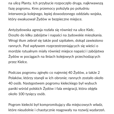
na ulicę Planty. Ich przybycie rozpoczęło druga, najkrwawszą
fazę pogromu. Kres przemocy położyła po południu
interwencja kolejnego, lepiej dowodzonego oddziału wojska,
który ewakuował Żydów w bezpieczne miejsce.
Antyżydowska agresja rozlała się również na ulice Kielc.
Doszło do kilku zabójstw i napaści na żydowskie mieszkania.
Wrogi tłum zebrał się także pod szpitalem, dokąd zawieziono
rannych. Pod wpływem rozprzestrzeniających się wieści o
mordzie rytualnym miały również miejsce napaści i zabójstwa
Żydów w pociągach na liniach kolejowych przechodzących
przez Kielce.
Podczas pogromu zginęło co najmniej 40 Żydów, a także 2
Polaków, którzy stanęli w ich obronie; rannych zostało około
40 osób. Następstwem pogromu kieleckiego był wybuch
paniki wśród polskich Żydów i fala emigracji, która objęła
około 100 tysięcy osób.
Pogrom kielecki był kompromitujący dla miejscowych władz,
które nieudolnie i chaotycznie reagowały na rozwój wydarzeń.