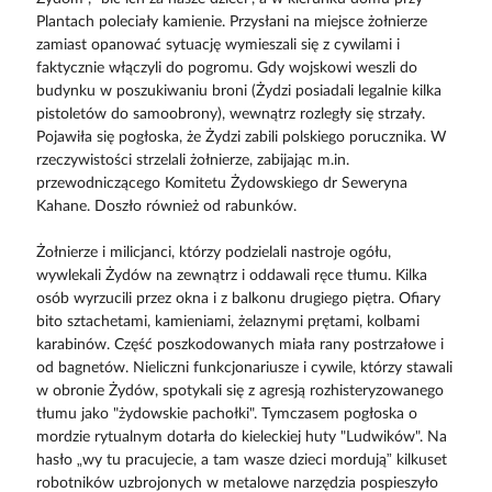
Plantach poleciały kamienie. Przysłani na miejsce żołnierze
zamiast opanować sytuację wymieszali się z cywilami i
faktycznie włączyli do pogromu. Gdy wojskowi weszli do
budynku w poszukiwaniu broni (Żydzi posiadali legalnie kilka
pistoletów do samoobrony), wewnątrz rozległy się strzały.
Pojawiła się pogłoska, że Żydzi zabili polskiego porucznika. W
rzeczywistości strzelali żołnierze, zabijając m.in.
przewodniczącego Komitetu Żydowskiego dr Seweryna
Kahane. Doszło również od rabunków.
Żołnierze i milicjanci, którzy podzielali nastroje ogółu,
wywlekali Żydów na zewnątrz i oddawali ręce tłumu. Kilka
osób wyrzucili przez okna i z balkonu drugiego piętra. Ofiary
bito sztachetami, kamieniami, żelaznymi prętami, kolbami
karabinów. Część poszkodowanych miała rany postrzałowe i
od bagnetów. Nieliczni funkcjonariusze i cywile, którzy stawali
w obronie Żydów, spotykali się z agresją rozhisteryzowanego
tłumu jako "żydowskie pachołki". Tymczasem pogłoska o
mordzie rytualnym dotarła do kieleckiej huty "Ludwików". Na
hasło „wy tu pracujecie, a tam wasze dzieci mordują” kilkuset
robotników uzbrojonych w metalowe narzędzia pospieszyło