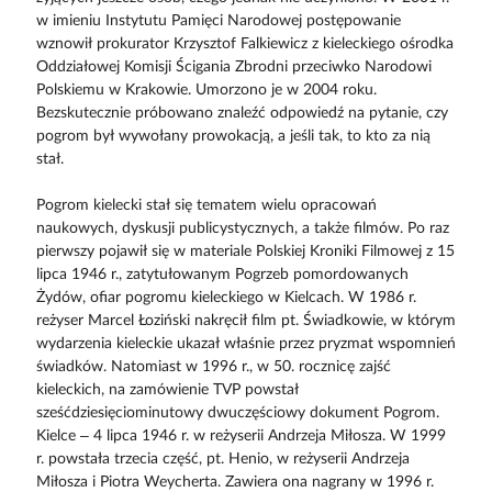
w imieniu Instytutu Pamięci Narodowej postępowanie
wznowił prokurator Krzysztof Falkiewicz z kieleckiego ośrodka
Oddziałowej Komisji Ścigania Zbrodni przeciwko Narodowi
Polskiemu w Krakowie. Umorzono je w 2004 roku.
Bezskutecznie próbowano znaleźć odpowiedź na pytanie, czy
pogrom był wywołany prowokacją, a jeśli tak, to kto za nią
stał.
Pogrom kielecki stał się tematem wielu opracowań
naukowych, dyskusji publicystycznych, a także filmów. Po raz
pierwszy pojawił się w materiale Polskiej Kroniki Filmowej z 15
lipca 1946 r., zatytułowanym Pogrzeb pomordowanych
Żydów, ofiar pogromu kieleckiego w Kielcach. W 1986 r.
reżyser Marcel Łoziński nakręcił film pt. Świadkowie, w którym
wydarzenia kieleckie ukazał właśnie przez pryzmat wspomnień
świadków. Natomiast w 1996 r., w 50. rocznicę zajść
kieleckich, na zamówienie TVP powstał
sześćdziesięciominutowy dwuczęściowy dokument Pogrom.
Kielce – 4 lipca 1946 r. w reżyserii Andrzeja Miłosza. W 1999
r. powstała trzecia część, pt. Henio, w reżyserii Andrzeja
Miłosza i Piotra Weycherta. Zawiera ona nagrany w 1996 r.