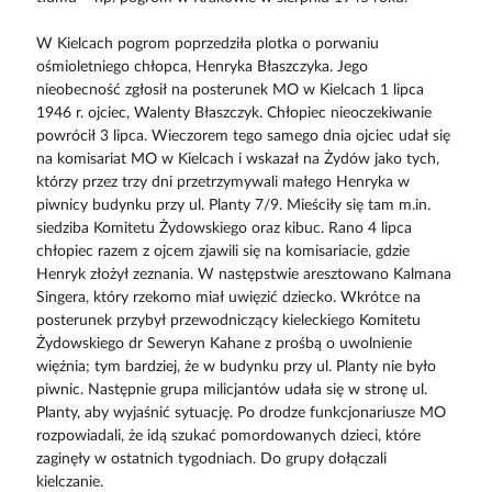
W Kielcach pogrom poprzedziła plotka o porwaniu
ośmioletniego chłopca, Henryka Błaszczyka. Jego
nieobecność zgłosił na posterunek MO w Kielcach 1 lipca
1946 r. ojciec, Walenty Błaszczyk. Chłopiec nieoczekiwanie
powrócił 3 lipca. Wieczorem tego samego dnia ojciec udał się
na komisariat MO w Kielcach i wskazał na Żydów jako tych,
którzy przez trzy dni przetrzymywali małego Henryka w
piwnicy budynku przy ul. Planty 7/9. Mieściły się tam m.in.
siedziba Komitetu Żydowskiego oraz kibuc. Rano 4 lipca
chłopiec razem z ojcem zjawili się na komisariacie, gdzie
Henryk złożył zeznania. W następstwie aresztowano Kalmana
Singera, który rzekomo miał uwięzić dziecko. Wkrótce na
posterunek przybył przewodniczący kieleckiego Komitetu
Żydowskiego dr Seweryn Kahane z prośbą o uwolnienie
więźnia; tym bardziej, że w budynku przy ul. Planty nie było
piwnic. Następnie grupa milicjantów udała się w stronę ul.
Planty, aby wyjaśnić sytuację. Po drodze funkcjonariusze MO
rozpowiadali, że idą szukać pomordowanych dzieci, które
zaginęły w ostatnich tygodniach. Do grupy dołączali
kielczanie.