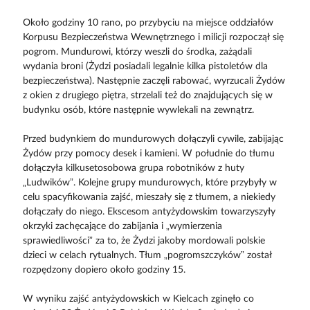
Około godziny 10 rano, po przybyciu na miejsce oddziałów
Korpusu Bezpieczeństwa Wewnętrznego i milicji rozpoczął się
pogrom. Mundurowi, którzy weszli do środka, zażądali
wydania broni (Żydzi posiadali legalnie kilka pistoletów dla
bezpieczeństwa). Następnie zaczęli rabować, wyrzucali Żydów
z okien z drugiego piętra, strzelali też do znajdujących się w
budynku osób, które następnie wywlekali na zewnątrz.
Przed budynkiem do mundurowych dołączyli cywile, zabijając
Żydów przy pomocy desek i kamieni. W południe do tłumu
dołączyła kilkusetosobowa grupa robotników z huty
„Ludwików”. Kolejne grupy mundurowych, które przybyły w
celu spacyfikowania zajść, mieszały się z tłumem, a niekiedy
dołączały do niego. Ekscesom antyżydowskim towarzyszyły
okrzyki zachęcające do zabijania i „wymierzenia
sprawiedliwości” za to, że Żydzi jakoby mordowali polskie
dzieci w celach rytualnych. Tłum „pogromszczyków” został
rozpędzony dopiero około godziny 15.
W wyniku zajść antyżydowskich w Kielcach zginęło co