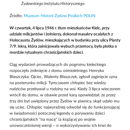
Żydowskiego Instytutu Historycznego
Źródło:
Muzeum Historii Żydow Poslkich POLIN
W czwartek, 4 lipca 1946 r. tłum mieszkańców Kielc, przy
udziale milicjantów i żołnierzy, dokonał masakry ocalałych z
Holocaustu Żydów, mieszkających w budynku przy ulicy Planty
7/9. Iskrą, która zainicjowała wybuch przemocy, była plotka o
mordzie rytualnym chrześcijańskich dzieci.
Ciąg wydarzeń prowadzących do pogromu kieleckiego
rozpoczęło zniknięcie z domu ośmioletniego Henryka
Błaszczyka. Ojciec, Walenty Błaszczyk, zgłosił zaginięcie syna
na posterunku milicji. Tymczasem chłopiec bez wiedzy
rodziców przebywał u rodziny na wsi. Kiedy 3 lipca wieczorem
wrócił do domu, w obawie przed karą opowiedział, że przez
trzy dni był uwięziony przez Żydów w piwnicy, skąd udało mu
się uciec. Chłopiec najwyraźniej odwołał się do funkcjonującej
w świadomości potocznej legendy o porywaniu dzieci
chrześcijańskich "na macę" (a krążącej po wojnie
unowocześnionej wersji – o wykorzystywaniu ich krwi do