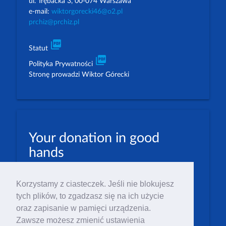
ul. Trębacka 3, 00-074 Warszawa
e-mail:
wiktorgorecki46@o2.pl
prchiz@prchiz.pl
picture_as_pdf
Statut
picture_as_pdf
Polityka Prywatności
Stronę prowadzi Wiktor Górecki
Your donation in good
hands
PLN: 07 1600 1462 1884 8633 6000 0001
Korzystamy z ciasteczek. Jeśli nie blokujesz
EUR: 23 1600 1462 1884 8633 6000 0004
tych plików, to zgadzasz się na ich użycie
Numer IBAN: PL23 1 600 1462 1884 8633 6000
oraz zapisanie w pamięci urządzenia.
0004
Zawsze możesz zmienić ustawienia
Numer BIC/SWIFT: PPABPLPK