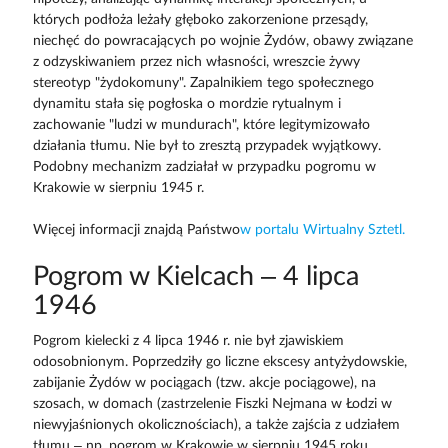
których podłoża leżały głęboko zakorzenione przesądy,
niechęć do powracających po wojnie Żydów, obawy związane
z odzyskiwaniem przez nich własności, wreszcie żywy
stereotyp "żydokomuny". Zapalnikiem tego społecznego
dynamitu stała się pogłoska o mordzie rytualnym i
zachowanie "ludzi w mundurach", które legitymizowało
działania tłumu. Nie był to zresztą przypadek wyjątkowy.
Podobny mechanizm zadziałał w przypadku pogromu w
Krakowie w sierpniu 1945 r.
Więcej informacji znajdą Państwo
w portalu Wirtualny Sztetl.
Pogrom w Kielcach – 4 lipca
1946
Pogrom kielecki z 4 lipca 1946 r. nie był zjawiskiem
odosobnionym. Poprzedziły go liczne ekscesy antyżydowskie,
zabijanie Żydów w pociągach (tzw. akcje pociągowe), na
szosach, w domach (zastrzelenie Fiszki Nejmana w Łodzi w
niewyjaśnionych okolicznościach), a także zajścia z udziałem
tłumu – np. pogrom w Krakowie w sierpniu 1945 roku.