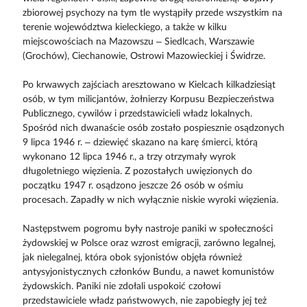
zbiorowej psychozy na tym tle wystąpiły przede wszystkim na
terenie województwa kieleckiego, a także w kilku
miejscowościach na Mazowszu – Siedlcach, Warszawie
(Grochów), Ciechanowie, Ostrowi Mazowieckiej i Świdrze.
Po krwawych zajściach aresztowano w Kielcach kilkadziesiąt
osób, w tym milicjantów, żołnierzy Korpusu Bezpieczeństwa
Publicznego, cywilów i przedstawicieli władz lokalnych.
Spośród nich dwanaście osób zostało pospiesznie osądzonych
9 lipca 1946 r. – dziewięć skazano na karę śmierci, którą
wykonano 12 lipca 1946 r., a trzy otrzymały wyrok
długoletniego więzienia. Z pozostałych uwięzionych do
początku 1947 r. osądzono jeszcze 26 osób w ośmiu
procesach. Zapadły w nich wyłącznie niskie wyroki więzienia.
Następstwem pogromu były nastroje paniki w społeczności
żydowskiej w Polsce oraz wzrost emigracji, zarówno legalnej,
jak nielegalnej, która obok syjonistów objęła również
antysyjonistycznych członków Bundu, a nawet komunistów
żydowskich. Paniki nie zdołali uspokoić czołowi
przedstawiciele władz państwowych, nie zapobiegły jej też