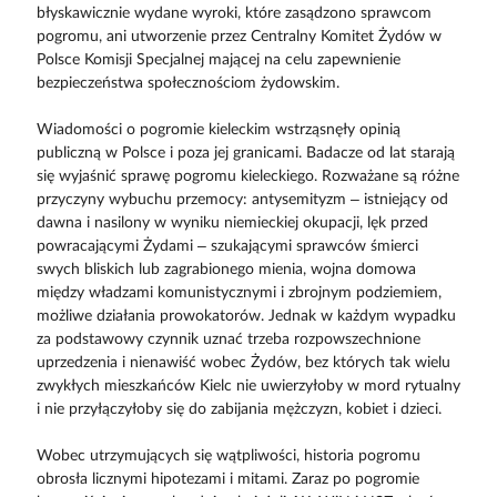
błyskawicznie wydane wyroki, które zasądzono sprawcom
pogromu, ani utworzenie przez Centralny Komitet Żydów w
Polsce Komisji Specjalnej mającej na celu zapewnienie
bezpieczeństwa społecznościom żydowskim.
Wiadomości o pogromie kieleckim wstrząsnęły opinią
publiczną w Polsce i poza jej granicami. Badacze od lat starają
się wyjaśnić sprawę pogromu kieleckiego. Rozważane są różne
przyczyny wybuchu przemocy: antysemityzm – istniejący od
dawna i nasilony w wyniku niemieckiej okupacji, lęk przed
powracającymi Żydami – szukającymi sprawców śmierci
swych bliskich lub zagrabionego mienia, wojna domowa
między władzami komunistycznymi i zbrojnym podziemiem,
możliwe działania prowokatorów. Jednak w każdym wypadku
za podstawowy czynnik uznać trzeba rozpowszechnione
uprzedzenia i nienawiść wobec Żydów, bez których tak wielu
zwykłych mieszkańców Kielc nie uwierzyłoby w mord rytualny
i nie przyłączyłoby się do zabijania mężczyzn, kobiet i dzieci.
Wobec utrzymujących się wątpliwości, historia pogromu
obrosła licznymi hipotezami i mitami. Zaraz po pogromie