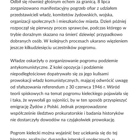
Odbił się również głośnym echem za granicą. 8 lipca
zorganizowano manifestacyjny pogrzeb ofiar z udziałem
przedstawicieli władz, komitetów żydowskich, wojska,
organizacji społecznych i mieszkańców miasta. Dzień później
rozpoczął się pierwszy proces sprawców, podczas którego w
trybie doraźnym skazano na śmierć dziewięć przypadkowo
dobranych osób. W kolejnych procesach ukarano więzieniem
jeszcze kilkudziesięciu uczestników pogromu.
Władze oskarżyły o zorganizowanie pogromu podziemie
antykomunistyczne. Z kolei opozycja i podziemie
niepodległościowe dopatrywało się za jego kulisami
prowokacji władz komunistycznych, mającej odwrócić uwagę
od sfałszowania referendum z 30 czerwca 1946 r. Wśród
teorii spiskowych na temat pogromu kieleckiego pojawiała się
i taka, że wywołali go syjoniści, by w ten sposób przyspieszyć
emigrację Żydów z Polski. Jednak przeprowadzone
współcześnie śledztwo prokuratorskie i badania historyków
nie dostarczyły dowodów na czyjąkolwiek prowokację.
Pogrom kielecki można wyjaśnić bez uciekania się do tej
hipotezy, analizując dynamikę interakcji społecznych, u