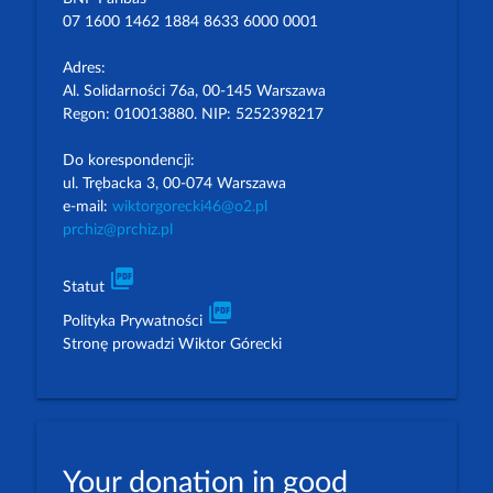
07 1600 1462 1884 8633 6000 0001
Adres:
Al. Solidarności 76a, 00-145 Warszawa
Regon: 010013880. NIP: 5252398217
Do korespondencji:
ul. Trębacka 3, 00-074 Warszawa
e-mail:
wiktorgorecki46@o2.pl
prchiz@prchiz.pl
picture_as_pdf
Statut
picture_as_pdf
Polityka Prywatności
Stronę prowadzi Wiktor Górecki
Your donation in good