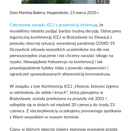
Dom Martina Bubera, Heppenheim, 23 marca 2020 r.
Członkowie zarządu ICCJ z przykrością informują
, że
musieliśmy niestety podjąć bardzo trudną decyzję. Odraczamy
tegoroczną konferencję ICCJ w Bratysławie na Słowacji z
powodu obecnej sytuacji, wywołanej pandemią COVID-19.
Oczywiście zdrowie wszystkich uczestników ma dla nas
pierwszorzędne znaczenie i nie chcemy narażać nikogo na
ryzyko. Niewątpliwie frekwencja na konferencji i tak
prawdopodobnie byłaby niska z powodu niepewności i
ograniczeń spowodowanych aktywnością koronawirusa.
W związku z tym Konferencja ICCJ „Historie, którymi żyjemy:
w odniesieniu do siebie i innych”, którą planujemy w
Bratysławie, została przełożona na przyszły rok 2021 i
odbędzie się w dniach od niedzieli 20 czerwca do środy 23
czerwca. Z niecierpliwością oczekujemy ponownego spotkania
z Wami wszystkimi w nowym terminie.
Czasy, w których obecnie żyjemy stanowią wyzwanie przede