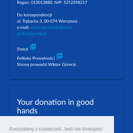
Regon: 010013880. NIP: 5252398217
Do korespondencji:
ul. Trębacka 3, 00-074 Warszawa
e-mail:
wiktorgorecki46@o2.pl
prchiz@prchiz.pl
picture_as_pdf
Statut
picture_as_pdf
Polityka Prywatności
Stronę prowadzi Wiktor Górecki
Your donation in good
hands
PLN: 07 1600 1462 1884 8633 6000 0001
Korzystamy z ciasteczek. Jeśli nie blokujesz