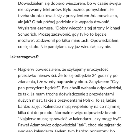
Dowiedziałem się dopiero wieczorem, bo w czasie święta
nie używamy telefonów. Było późno, pomyślałem, że
trzeba skontaktować się z prezydentem Adamowiczem,
ale jak? O tak późnej godzinie nie wypada dzwonić.
Wysłałem esemesa. “Dobry wieczór, z tej strony Michael
Schudrich. Proszę zadzwonić, gdy tylko to będzie
możliwe”. Zadzwonił po kilku minutach. Opowiedziałem,
co się stało. Nie pamiętam, czy już wiedział, czy nie.
Jak zareagował?
Najpierw powiedziałem, że szykujemy uroczystość
przeciwko nienawiści. Że to się odbędzie 24 godziny po
zdarzeniu, i że wtedy naprawimy okno. Zapytałem: “Czy
pan prezydent będzie?”. Bez chwili wahania odpowiedział,
że tak. Ja mam trochę doświadczenie z prezydentami
dużych miast, także z prezydentami Polski. To są ludzie
bardzo zajęci. Kalendarz mają wypełniony na co najmniej
kilka dni do przodu. Normalnie więc odpowiedź brzmi:
“Najpierw muszę sprawdzić w kalendarzu, czy mogę być”.
Paweł Adamowicz odpowiedział “tak”, choć nie zajrzał do
swojego kalendarza. Byłem tym bardzo poruszony, bo