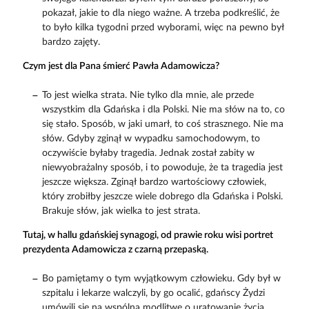
pokazał, jakie to dla niego ważne. A trzeba podkreślić, że
to było kilka tygodni przed wyborami, więc na pewno był
bardzo zajęty.
Czym jest dla Pana śmierć Pawła Adamowicza?
To jest wielka strata. Nie tylko dla mnie, ale przede
wszystkim dla Gdańska i dla Polski. Nie ma słów na to, co
się stało. Sposób, w jaki umarł, to coś strasznego. Nie ma
słów. Gdyby zginął w wypadku samochodowym, to
oczywiście byłaby tragedia. Jednak został zabity w
niewyobrażalny sposób, i to powoduje, że ta tragedia jest
jeszcze większa. Zginął bardzo wartościowy człowiek,
który zrobiłby jeszcze wiele dobrego dla Gdańska i Polski.
Brakuje słów, jak wielka to jest strata.
Tutaj, w hallu gdańskiej synagogi, od prawie roku wisi portret
prezydenta Adamowicza z czarną przepaską.
Bo pamiętamy o tym wyjątkowym człowieku. Gdy był w
szpitalu i lekarze walczyli, by go ocalić, gdańscy Żydzi
umówili się na wspólną modlitwę o uratowanie życia