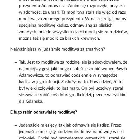
prezydenta Adamowicza. Zanim się rozpoczęła, przyszła
wiadomość, że umarł. Ta modlitwa stała się więc od razu
modlitwą za zmarłego prezydenta. W naszej religii mamy
specjalną modlitwę kadisz, odmawianą za bliskich
zmarłych, przede wszystkim dzieci modlą się za rodziców,
można też się modlić za bliskich krewnych.
Najważniejsza w judaizmie modlitwa za zmarłych?
Tak. Jest to modlitwa za rodzinę, ale ja zdecydowałem, że
najmniejszy gest jaki mogę osobiście zrobić wobec Pawła
Adamowicza, to odmawiać codziennie w synagodze
kadisz w jego intencji. Zasłużył na to. Powiedzieć, że to
był wielki człowiek, to jest mało. On był uczciwy, starał
się zawsze robić coś dobrego dla ludzi, przede wszystkim
dla Gdańska.
Długo rabin odmawiał tę modlitwę?
Jedenaście miesięcy, tak jak odmawia się kadisz. Przez
jedenaście miesięcy, codziennie. To był naprawdę wielki
człowiek. Chciał być prezydentem wszystkich i starał się,