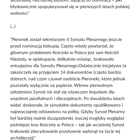
skostniałej, niechętnej ludziom, dążącej do dominacji – jaki
błyskawicznie spopularyzował się w pierwszych latach polskiej
wolności."
(...)
"Pieronek został sekretarzem II Synodu Plenarnego jeszcze
przed nominacją biskupią. Często wtedy powtarzał, że
głównym problemem Kościoła w Polsce jest sam Kościół.
Niestety, w episkopacie, delikatnie mówiąc, brakowało
entuzjazmu dla Synodu Plenarnego.Ostatecznie inicjatywa ta
zakończyła się przyjęciem 14 dokumentów (często bardzo
dobrych, nad czym czuwał osobiście Pieronek), które jednak
pozostały wyłącznie na papierze. Wbrew pierwotnym
założeniom Synod nie stał się ożywczym impulsem dla
wspólnot parafialnych i diecezjalnych. Po dwudziestu latach
widać doskonale, że synodalne dokumenty opublikowano i
najzwyczajniej odstawiono na półkę. Gdyby Synod Plenarny
był bardziej realnie duszpasterski, inaczej mogłyby wyglądać
późniejsze losy Kościoła w Polsce – tak jak wcześniej Synod
krakowski zdecydowanie pozytywnie wpłynął na życie tej
archidiecezji."