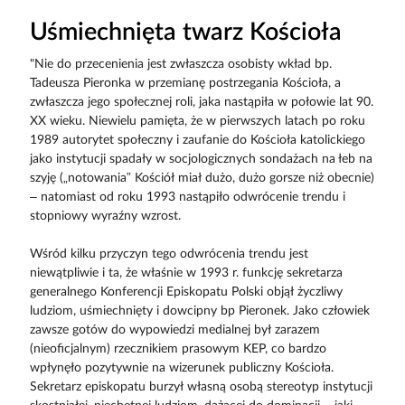
Uśmiechnięta twarz Kościoła
"Nie do przecenienia jest zwłaszcza osobisty wkład bp.
Tadeusza Pieronka w przemianę postrzegania Kościoła, a
zwłaszcza jego społecznej roli, jaka nastąpiła w połowie lat 90.
XX wieku. Niewielu pamięta, że w pierwszych latach po roku
1989 autorytet społeczny i zaufanie do Kościoła katolickiego
jako instytucji spadały w socjologicznych sondażach na łeb na
szyję („notowania” Kościół miał dużo, dużo gorsze niż obecnie)
– natomiast od roku 1993 nastąpiło odwrócenie trendu i
stopniowy wyraźny wzrost.
Wśród kilku przyczyn tego odwrócenia trendu jest
niewątpliwie i ta, że właśnie w 1993 r. funkcję sekretarza
generalnego Konferencji Episkopatu Polski objął życzliwy
ludziom, uśmiechnięty i dowcipny bp Pieronek. Jako człowiek
zawsze gotów do wypowiedzi medialnej był zarazem
(nieoficjalnym) rzecznikiem prasowym KEP, co bardzo
wpłynęło pozytywnie na wizerunek publiczny Kościoła.
Sekretarz episkopatu burzył własną osobą stereotyp instytucji