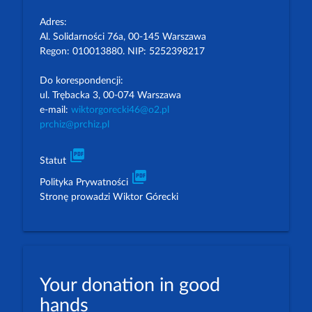
Adres:
Al. Solidarności 76a, 00-145 Warszawa
Regon: 010013880. NIP: 5252398217
Do korespondencji:
ul. Trębacka 3, 00-074 Warszawa
e-mail:
wiktorgorecki46@o2.pl
prchiz@prchiz.pl
picture_as_pdf
Statut
picture_as_pdf
Polityka Prywatności
Stronę prowadzi Wiktor Górecki
Your donation in good
hands