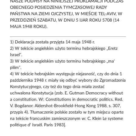
NASZE PODPISY NA NINIEJSZEJ PROKLAMACJI PODCZAS
OBECNEGO POSIEDZENIA TYMCZASOWEJ RADY
PAŃSTWA NA ZIEMI OJCZYSTEJ, W MIEŚCIE TEL-AVIV, W
PRZEDDZIEŃ SZABATU, W DNIU 5 IJAR ROKU 5708 (14
MAJA 1948 ROKU).
1) Deklaracja została przyjęta 14 maja 1948 r.
2) W tekście angielskim użyto terminu hebrajskiego „Eretz
Israel”.
3) W tekście angielskim użyto terminu hebrajskiego „ma'
pilim”.
4) W tekście hebrajskim występuje niejasność, czy do dnia 1
października 1948 r. miały się odbyć wybory do Zgromadzenia
Konstytucyjnego, czy też do tego dnia miała zostać
uchwalona Konstytucja (zob. E. Gutman Democracy without
a constitution. W: Constitutions in democratic politics. Red.
V. Bogdanor. Aldershot-Brookfield-Hong Kong 1988, s. 307,
przypis 4). Tłumaczenie polskie zostało w tym miejscu oparte
na tekście francuskim zamieszczonym w: C. Klein Le systeme
politique d' Israël. Paris 1983].