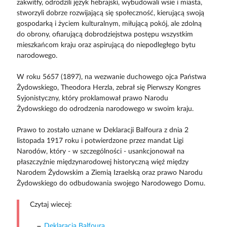
zakwitły, odrodzili język hebrajski, wybudowali wsie i miasta,
stworzyli dobrze rozwijającą się społeczność, kierującą swoją
gospodarką i życiem kulturalnym, miłującą pokój, ale zdolną
do obrony, ofiarującą dobrodziejstwa postępu wszystkim
mieszkańcom kraju oraz aspirującą do niepodległego bytu
narodowego.
W roku 5657 (1897), na wezwanie duchowego ojca Państwa
Żydowskiego, Theodora Herzla, zebrał się Pierwszy Kongres
Syjonistyczny, który proklamował prawo Narodu
Żydowskiego do odrodzenia narodowego w swoim kraju.
Prawo to zostało uznane w Deklaracji Balfoura z dnia 2
listopada 1917 roku i potwierdzone przez mandat Ligi
Narodów, który - w szczególności - usankcjonował na
płaszczyźnie międzynarodowej historyczną więź między
Narodem Żydowskim a Ziemią Izraelską oraz prawo Narodu
Żydowskiego do odbudowania swojego Narodowego Domu.
Czytaj wiecej:
Deklaracja Balfoura