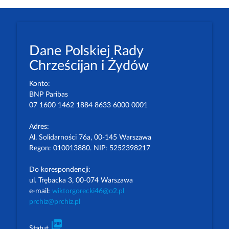
Dane Polskiej Rady
Chrześcijan i Żydów
Konto:
BNP Paribas
07 1600 1462 1884 8633 6000 0001
Adres:
Al. Solidarności 76a, 00-145 Warszawa
Regon: 010013880. NIP: 5252398217
Do korespondencji:
ul. Trębacka 3, 00-074 Warszawa
e-mail:
wiktorgorecki46@o2.pl
prchiz@prchiz.pl
picture_as_pdf
Statut