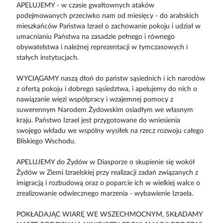
APELUJEMY - w czasie gwałtownych ataków
podejmowanych przeciwko nam od miesięcy - do arabskich
mieszkańców Państwa Izrael o zachowanie pokoju i udział w
umacnianiu Państwa na zasadzie pełnego i równego
obywatelstwa i należnej reprezentacji w tymczasowych i
stałych instytucjach.
WYCIĄGAMY naszą dłoń do państw sąsiednich i ich narodów
z ofertą pokoju i dobrego sąsiedztwa, i apelujemy do nich o
nawiązanie więzi współpracy i wzajemnej pomocy z
suwerennym Narodem Żydowskim osiadłym we własnym
kraju. Państwo Izrael jest przygotowane do wniesienia
swojego wkładu we wspólny wysiłek na rzecz rozwoju całego
Bliskiego Wschodu.
APELUJEMY do Żydów w Diasporze o skupienie się wokół
Żydów w Ziemi Izraelskiej przy realizacji zadań związanych z
imigracją i rozbudową oraz o poparcie ich w wielkiej walce o
zrealizowanie odwiecznego marzenia - wybawienie Izraela.
POKŁADAJĄC WIARĘ WE WSZECHMOCNYM, SKŁADAMY