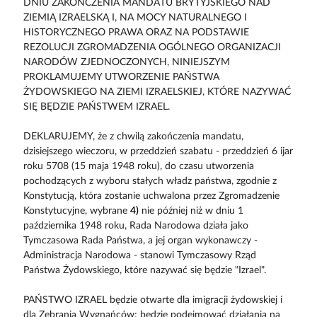
DNIU ZAKOŃCZENIA MANDATU BRYTYJSKIEGO NAD
ZIEMIĄ IZRAELSKĄ I, NA MOCY NATURALNEGO I
HISTORYCZNEGO PRAWA ORAZ NA PODSTAWIE
REZOLUCJI ZGROMADZENIA OGÓLNEGO ORGANIZACJI
NARODÓW ZJEDNOCZONYCH, NINIEJSZYM
PROKLAMUJEMY UTWORZENIE PAŃSTWA
ŻYDOWSKIEGO NA ZIEMI IZRAELSKIEJ, KTÓRE NAZYWAĆ
SIĘ BĘDZIE PAŃSTWEM IZRAEL.
DEKLARUJEMY, że z chwilą zakończenia mandatu,
dzisiejszego wieczoru, w przeddzień szabatu - przeddzień 6 ijar
roku 5708 (15 maja 1948 roku), do czasu utworzenia
pochodzących z wyboru stałych władz państwa, zgodnie z
Konstytucją, która zostanie uchwalona przez Zgromadzenie
Konstytucyjne, wybrane
4)
nie później niż w dniu 1
października 1948 roku, Rada Narodowa działa jako
Tymczasowa Rada Państwa, a jej organ wykonawczy -
Administracja Narodowa - stanowi Tymczasowy Rząd
Państwa Żydowskiego, które nazywać się będzie "Izrael".
PAŃSTWO IZRAEL będzie otwarte dla imigracji żydowskiej i
dla Zebrania Wygnańców; będzie podejmować działania na